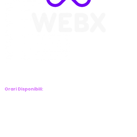
WebX Information Technology
E-mail : info@webx.it
Phone : 3341907727
Orari Disponibili:
Monday-Friday: 9am to 5pm
Saturday: 10am to 2pm
Sunday: Closed