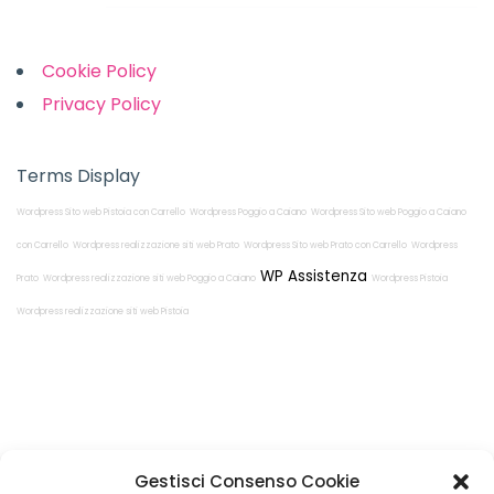
Links
Cookie Policy
Privacy Policy
Terms Display
Wordpress Sito web Pistoia con Carrello
Wordpress Poggio a Caiano
Wordpress Sito web Poggio a Caiano
con Carrello
Wordpress realizzazione siti web Prato
Wordpress Sito web Prato con Carrello
Wordpress
WP Assistenza
Prato
Wordpress realizzazione siti web Poggio a Caiano
Wordpress Pistoia
Wordpress realizzazione siti web Pistoia
Restiamo in
Gestisci Consenso Cookie