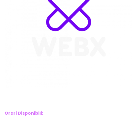
WebX Information Technology
E-mail : info@webx.it
Phone : 3341907727
Orari Disponibili:
Monday-Friday: 9am to 5pm
Saturday: 10am to 2pm
Sunday: Closed