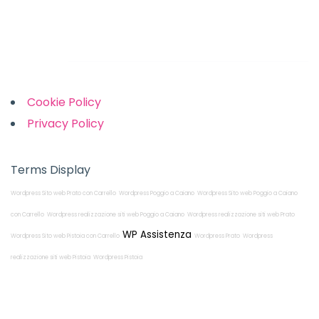
Links
Cookie Policy
Privacy Policy
Terms Display
Wordpress Sito web Prato con Carrello
Wordpress Poggio a Caiano
Wordpress Sito web Poggio a Caiano
con Carrello
Wordpress realizzazione siti web Poggio a Caiano
Wordpress realizzazione siti web Prato
WP Assistenza
Wordpress Sito web Pistoia con Carrello
Wordpress Prato
Wordpress
realizzazione siti web Pistoia
Wordpress Pistoia