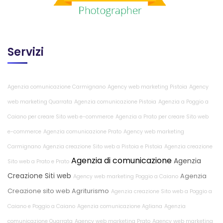
Servizi
Agenzia comunicazione Carmignano
Agency web marketing Pistoia
Agency
web marketing Quarrata
Agenzia comunicazione Pistoia
Agenzia a Poggio a
Caiano per creare Sito web e-commerce
Agenzia a Prato per creare Sito web
e-commerce
Agenzia comunicazione Prato
Agency web marketing
Carmignano
Agenzia creazione Sito web a Pistoia e Pistoia
Agenzia creazione
Agenzia di comunicazione
Agenzia
Sito web a Prato e Prato
Creazione Siti web
Agenzia
Agency web marketing Poggio a Caiano
Creazione sito web Agriturismo
Agenzia creazione Sito web a Poggio a
Caiano e Poggio a Caiano
Agenzia comunicazione Agliana
Agenzia
comunicazione Quarrata
Agency web marketing Prato
Agency web marketing