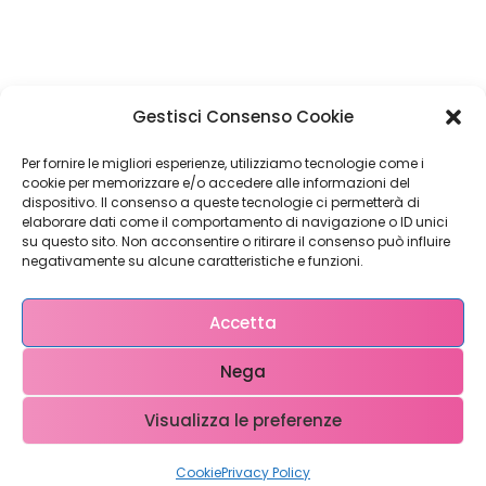
Restiamo in
Gestisci Consenso Cookie
contatto!
Per fornire le migliori esperienze, utilizziamo tecnologie come i
cookie per memorizzare e/o accedere alle informazioni del
dispositivo. Il consenso a queste tecnologie ci permetterà di
elaborare dati come il comportamento di navigazione o ID unici
su questo sito. Non acconsentire o ritirare il consenso può influire
Come possiamo Aiutarti?
negativamente su alcune caratteristiche e funzioni.
Accetta
Nega
Visualizza le preferenze
Copyright © 2023 WebX – P.iva 0708951048 – info@ webx.it
Cookie
Privacy Policy