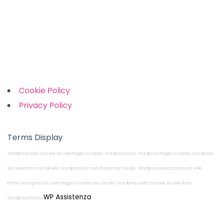
Saturday: 10am to 2pm
Sunday: Closed
Links
Cookie Policy
Privacy Policy
Terms Display
Wordpress realizzazione siti web Poggio a Caiano
Wordpress Prato
Wordpress Poggio a Caiano
Wordpress
Sito web Prato con Carrello
Wordpress Sito web Pistoia con Carrello
Wordpress realizzazione siti web
Pistoia
Wordpress Sito web Poggio a Caiano con Carrello
Wordpress realizzazione siti web Prato
WP Assistenza
Wordpress Pistoia