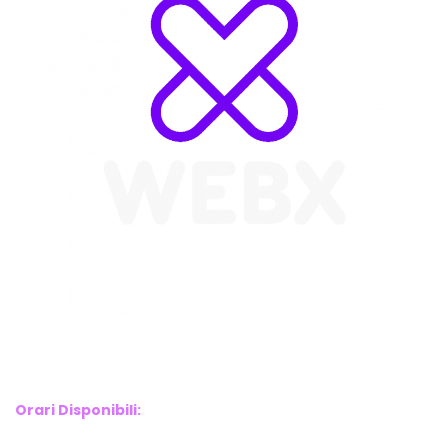
WebX Information Technology
E-mail : info@webx.it
Phone : 3341907727
Orari Disponibili:
Monday-Friday: 9am to 5pm