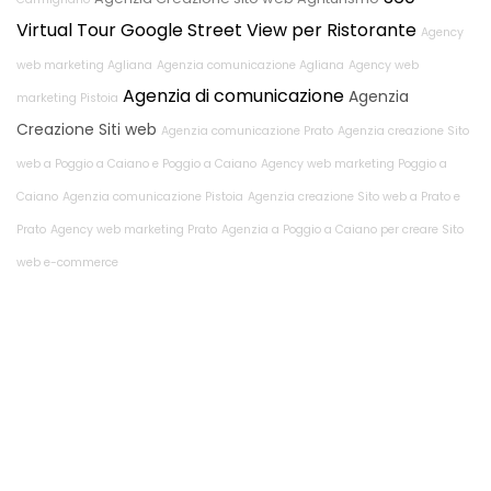
Virtual Tour Google Street View per Ristorante
Agency
web marketing Agliana
Agenzia comunicazione Agliana
Agency web
Agenzia di comunicazione
Agenzia
marketing Pistoia
Creazione Siti web
Agenzia comunicazione Prato
Agenzia creazione Sito
web a Poggio a Caiano e Poggio a Caiano
Agency web marketing Poggio a
Caiano
Agenzia comunicazione Pistoia
Agenzia creazione Sito web a Prato e
Prato
Agency web marketing Prato
Agenzia a Poggio a Caiano per creare Sito
web e-commerce