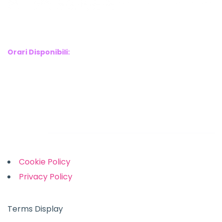
WebX Information Technology
E-mail : info@webx.it
Phone : 3341907727
Orari Disponibili:
Monday-Friday: 9am to 5pm
Saturday: 10am to 2pm
Sunday: Closed
Links
Cookie Policy
Privacy Policy
Terms Display