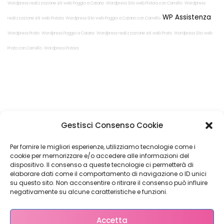
Wordpress realizzazione siti web Poggio a Caiano
Wordpress Sito web Pistoia con Carrello
Wordpress
WP Assistenza
realizzazione siti web Pistoia
Wordpress Sito web Poggio a Caiano con Carrello
Wordpress Prato
Wordpress Poggio a Caiano
Wordpress realizzazione siti web Prato
Wordpress Sito web
Prato con Carrello
Wordpress Pistoia
Restiamo in
Gestisci Consenso Cookie
contatto!
Per fornire le migliori esperienze, utilizziamo tecnologie come i
cookie per memorizzare e/o accedere alle informazioni del
dispositivo. Il consenso a queste tecnologie ci permetterà di
elaborare dati come il comportamento di navigazione o ID unici
su questo sito. Non acconsentire o ritirare il consenso può influire
Come possiamo Aiutarti?
negativamente su alcune caratteristiche e funzioni.
Accetta