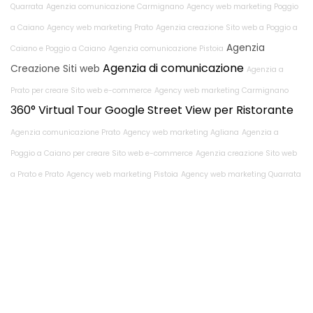
Quarrata
Agenzia comunicazione Carmignano
Agency web marketing Poggio
a Caiano
Agency web marketing Prato
Agenzia creazione Sito web a Poggio a
Agenzia
Caiano e Poggio a Caiano
Agenzia comunicazione Pistoia
Agenzia di comunicazione
Creazione Siti web
Agenzia a
Prato per creare Sito web e-commerce
Agency web marketing Carmignano
360° Virtual Tour Google Street View per Ristorante
Agenzia comunicazione Prato
Agency web marketing Agliana
Agenzia a
Poggio a Caiano per creare Sito web e-commerce
Agenzia creazione Sito web
a Prato e Prato
Agency web marketing Pistoia
Agency web marketing Quarrata