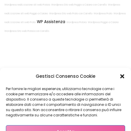
Wordpress realizzazione siti web Pistoia
Wordpress Sito web Poggio a Caiano con Carrello
Wordpress
realizzazione siti web Poggio a Caiano
Wordpress Sito web Prato con Carrello
Wordpress Prato
Wordpress
WP Assistenza
realizzazione siti web Prato
Wordpress Pistoia
Wordpress Poggio a Caiano
Wordpress Sito web Pistoia con Carrello
Restiamo in
Gestisci Consenso Cookie
contatto!
Per fornire le migliori esperienze, utilizziamo tecnologie come i
cookie per memorizzare e/o accedere alle informazioni del
dispositivo. Il consenso a queste tecnologie ci permetterà di
elaborare dati come il comportamento di navigazione o ID unici
su questo sito. Non acconsentire o ritirare il consenso può influire
Come possiamo Aiutarti?
negativamente su alcune caratteristiche e funzioni.