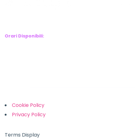
WebX Information Technology
E-mail : info@webx.it
Phone : 3341907727
Orari Disponibili:
Monday-Friday: 9am to 5pm
Saturday: 10am to 2pm
Sunday: Closed
Links
Cookie Policy
Privacy Policy
Terms Display