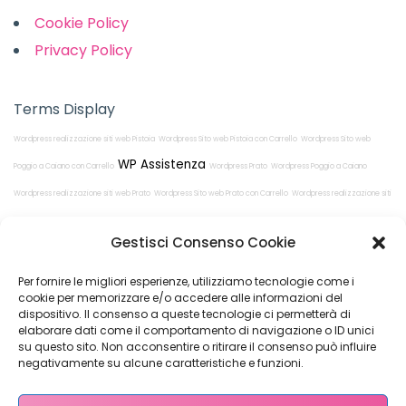
Cookie Policy
Privacy Policy
Terms Display
Wordpress realizzazione siti web Pistoia
Wordpress Sito web Pistoia con Carrello
Wordpress Sito web
WP Assistenza
Poggio a Caiano con Carrello
Wordpress Prato
Wordpress Poggio a Caiano
Wordpress realizzazione siti web Prato
Wordpress Sito web Prato con Carrello
Wordpress realizzazione siti
web Poggio a Caiano
Wordpress Pistoia
Gestisci Consenso Cookie
Per fornire le migliori esperienze, utilizziamo tecnologie come i
cookie per memorizzare e/o accedere alle informazioni del
dispositivo. Il consenso a queste tecnologie ci permetterà di
elaborare dati come il comportamento di navigazione o ID unici
su questo sito. Non acconsentire o ritirare il consenso può influire
Restiamo in
negativamente su alcune caratteristiche e funzioni.
contatto!