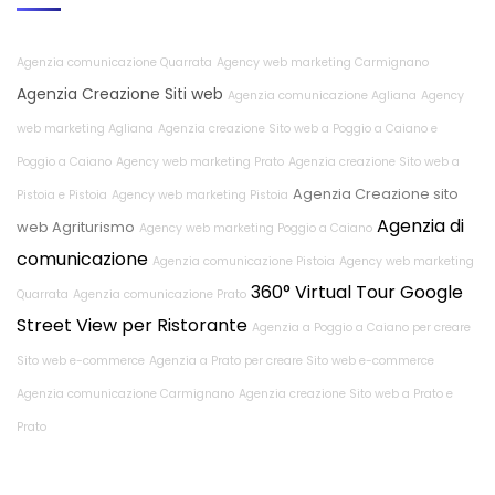
Agenzia comunicazione Quarrata
Agency web marketing Carmignano
Agenzia Creazione Siti web
Agenzia comunicazione Agliana
Agency
web marketing Agliana
Agenzia creazione Sito web a Poggio a Caiano e
Poggio a Caiano
Agency web marketing Prato
Agenzia creazione Sito web a
Agenzia Creazione sito
Pistoia e Pistoia
Agency web marketing Pistoia
Agenzia di
web Agriturismo
Agency web marketing Poggio a Caiano
comunicazione
Agenzia comunicazione Pistoia
Agency web marketing
360° Virtual Tour Google
Quarrata
Agenzia comunicazione Prato
Street View per Ristorante
Agenzia a Poggio a Caiano per creare
Sito web e-commerce
Agenzia a Prato per creare Sito web e-commerce
Agenzia comunicazione Carmignano
Agenzia creazione Sito web a Prato e
Prato