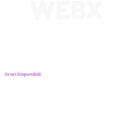
WebX Information Technology
E-mail : info@webx.it
Phone : 3341907727
Orari Disponibili:
Monday-Friday: 9am to 5pm
Saturday: 10am to 2pm
Sunday: Closed
Links