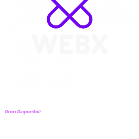
WebX Information Technology
E-mail : info@webx.it
Phone : 3341907727
Orari Disponibili:
Monday-Friday: 9am to 5pm
Saturday: 10am to 2pm
Sunday: Closed