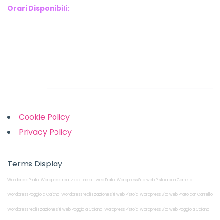
Orari Disponibili:
Monday-Friday: 9am to 5pm
Saturday: 10am to 2pm
Sunday: Closed
Links
Cookie Policy
Privacy Policy
Terms Display
Wordpress Prato
Wordpress realizzazione siti web Prato
Wordpress Sito web Pistoia con Carrello
Wordpress Poggio a Caiano
Wordpress realizzazione siti web Pistoia
Wordpress Sito web Prato con Carrello
Wordpress realizzazione siti web Poggio a Caiano
Wordpress Pistoia
Wordpress Sito web Poggio a Caiano