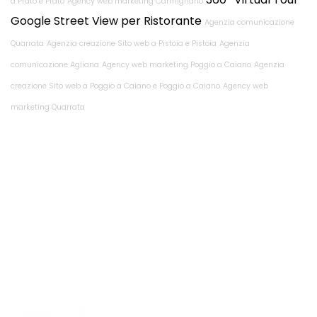
a Prato e Prato
Agency web marketing Carmignano
Google Street View per Ristorante
Agenzia comunicazione
Quarrata
Agenzia creazione Sito web a Pistoia e Pistoia
Agenzia
comunicazione Agliana
Agency web marketing Poggio a Caiano
Agenzia
creazione Sito web a Poggio a Caiano e Poggio a Caiano
Agency web
marketing Quarrata