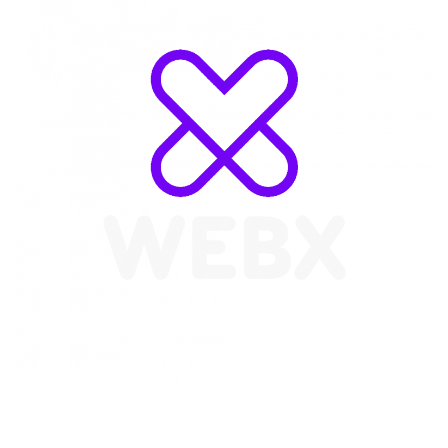
WebX Information Technology
E-mail : info@webx.it
Phone : 3341907727