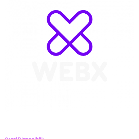
WebX Information Technology
E-mail : info@webx.it
Phone : 3341907727