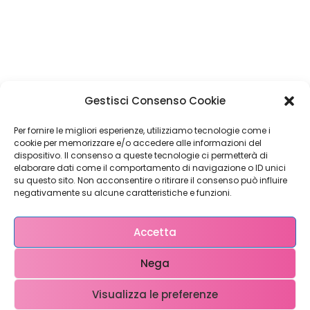
Restiamo in
Gestisci Consenso Cookie
contatto!
Per fornire le migliori esperienze, utilizziamo tecnologie come i
cookie per memorizzare e/o accedere alle informazioni del
dispositivo. Il consenso a queste tecnologie ci permetterà di
elaborare dati come il comportamento di navigazione o ID unici
su questo sito. Non acconsentire o ritirare il consenso può influire
Come possiamo Aiutarti?
negativamente su alcune caratteristiche e funzioni.
Accetta
Nega
Visualizza le preferenze
Copyright © 2023 WebX – P.iva 0708951048 – info@ webx.it