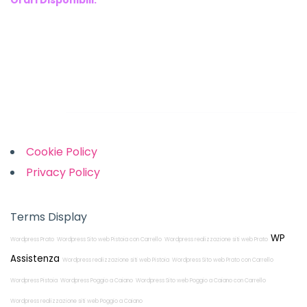
Orari Disponibili:
Monday-Friday: 9am to 5pm
Saturday: 10am to 2pm
Sunday: Closed
Links
Cookie Policy
Privacy Policy
Terms Display
WP
Wordpress Prato
Wordpress Sito web Pistoia con Carrello
Wordpress realizzazione siti web Prato
Assistenza
Wordpress realizzazione siti web Pistoia
Wordpress Sito web Prato con Carrello
Wordpress Pistoia
Wordpress Poggio a Caiano
Wordpress Sito web Poggio a Caiano con Carrello
Wordpress realizzazione siti web Poggio a Caiano