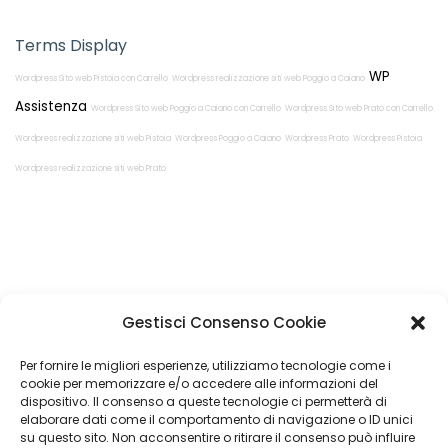
Terms Display
WP
Wordpress Sito web Pistoia con Carrello
Wordpress realizzazione siti web Poggio a Caiano
Assistenza
Wordpress Sito web Poggio a Caiano con Carrello
Wordpress Sito web Prato con Carrello
Wordpress realizzazione siti web Pistoia
Wordpress Poggio a Caiano
Wordpress Prato
Wordpress Pistoia
Wordpress realizzazione siti web Prato
Restiamo in
Gestisci Consenso Cookie
contatto!
Per fornire le migliori esperienze, utilizziamo tecnologie come i
cookie per memorizzare e/o accedere alle informazioni del
dispositivo. Il consenso a queste tecnologie ci permetterà di
elaborare dati come il comportamento di navigazione o ID unici
su questo sito. Non acconsentire o ritirare il consenso può influire