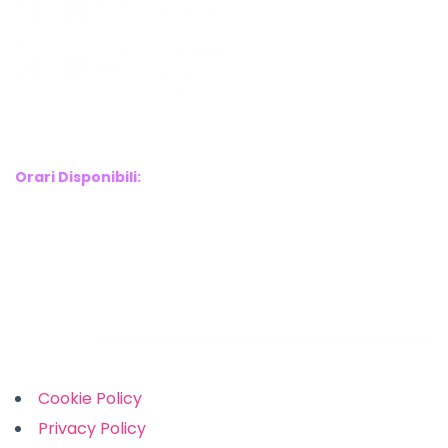
WebX Information Technology
E-mail : info@webx.it
Phone : 3341907727
Orari Disponibili:
Monday-Friday: 9am to 5pm
Saturday: 10am to 2pm
Sunday: Closed
Links
Cookie Policy
Privacy Policy