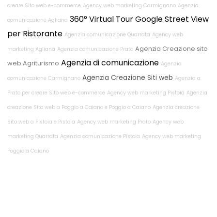
creare Sito web e-commerce
Agency web marketing Carmignano
Agenzia
360° Virtual Tour Google Street View
comunicazione Agliana
per Ristorante
Agenzia comunicazione Quarrata
Agency web
Agenzia Creazione sito
marketing Agliana
Agenzia comunicazione Prato
Agenzia di comunicazione
web Agriturismo
Agenzia
Agenzia Creazione Siti web
comunicazione Carmignano
Agenzia a
Prato per creare Sito web e-commerce
Agency web marketing Pistoia
Agenzia
creazione Sito web a Poggio a Caiano e Poggio a Caiano
Agenzia creazione
Sito web a Pistoia e Pistoia
Agency web marketing Prato
Agency web
marketing Quarrata
Agenzia comunicazione Pistoia
Agency web marketing
Poggio a Caiano