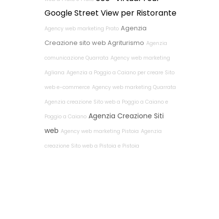
Google Street View per Ristorante
Agenzia
Agency web marketing Prato
Creazione sito web Agriturismo
Agenzia
comunicazione Quarrata
Agency web marketing
Agliana
Agenzia a Poggio a Caiano per creare Sito
web e-commerce
Agency web marketing Quarrata
Agenzia creazione Sito web a Poggio a Caiano e
Agenzia Creazione Siti
Poggio a Caiano
web
Agency web marketing Pistoia
Agenzia
creazione Sito web a Pistoia e Pistoia