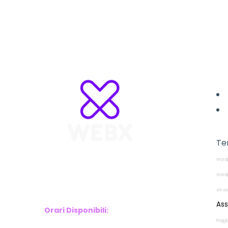
L
Te
Wordp
WebX Information Technology
E-mail : info@webx.it
Wordp
Phone : 3341907727
siti 
Ass
Orari Disponibili:
Poggi
Monday-Friday: 9am to 5pm