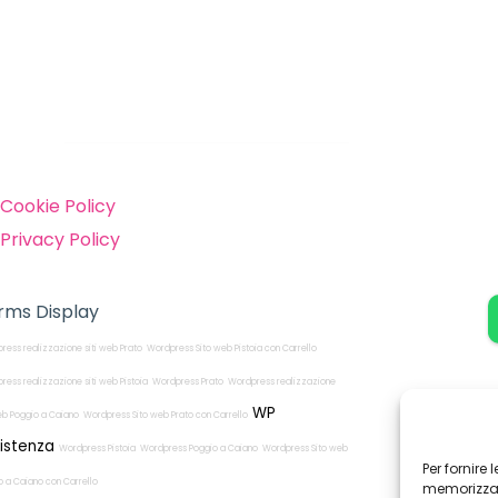
inks
Cookie Policy
Privacy Policy
rms Display
ress realizzazione siti web Prato
Wordpress Sito web Pistoia con Carrello
ress realizzazione siti web Pistoia
Wordpress Prato
Wordpress realizzazione
WP
web Poggio a Caiano
Wordpress Sito web Prato con Carrello
istenza
Wordpress Pistoia
Wordpress Poggio a Caiano
Wordpress Sito web
Per fornire
o a Caiano con Carrello
memorizzare