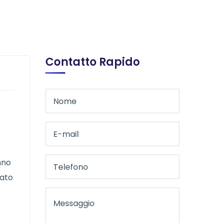
Contatto Rapido
anno
cato