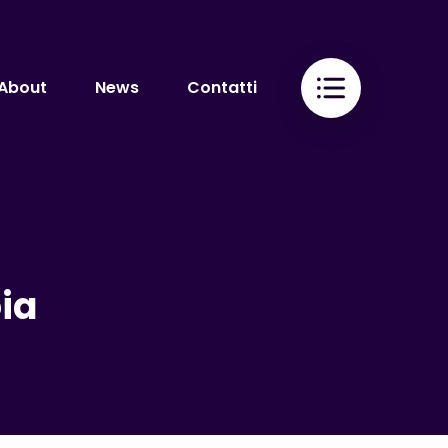
About
News
Contatti
oia