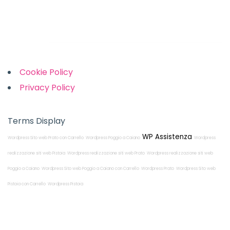
Links
Cookie Policy
Privacy Policy
Terms Display
WP Assistenza
Wordpress Sito web Prato con Carrello
Wordpress Poggio a Caiano
Wordpress
realizzazione siti web Pistoia
Wordpress realizzazione siti web Prato
Wordpress realizzazione siti web
Poggio a Caiano
Wordpress Sito web Poggio a Caiano con Carrello
Wordpress Prato
Wordpress Sito web
Pistoia con Carrello
Wordpress Pistoia