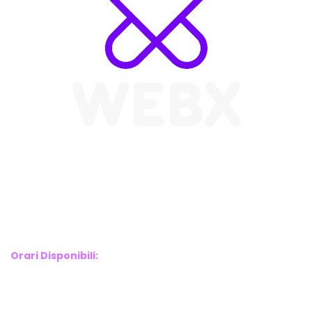
WebX Information Technology
E-mail : info@webx.it
Phone : 3341907727
Orari Disponibili:
Monday-Friday: 9am to 5pm
Saturday: 10am to 2pm
Sunday: Closed