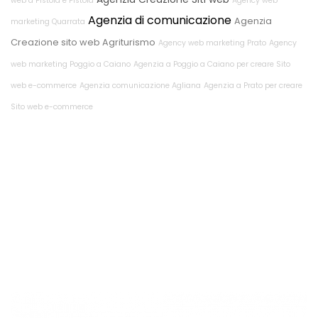
web a Pistoia e Pistoia
Agency web
Agenzia di comunicazione
Agenzia
marketing Quarrata
Creazione sito web Agriturismo
Agency web marketing Prato
Agency
web marketing Poggio a Caiano
Agenzia a Poggio a Caiano per creare Sito
web e-commerce
Agenzia comunicazione Agliana
Agenzia a Prato per creare
Sito web e-commerce