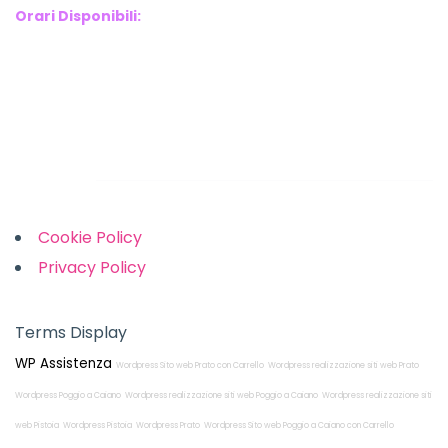
Orari Disponibili:
Monday-Friday: 9am to 5pm
Saturday: 10am to 2pm
Sunday: Closed
Links
Cookie Policy
Privacy Policy
Terms Display
WP Assistenza
Wordpress Sito web Prato con Carrello
Wordpress realizzazione siti web Prato
Wordpress Poggio a Caiano
Wordpress realizzazione siti web Poggio a Caiano
Wordpress realizzazione siti
web Pistoia
Wordpress Pistoia
Wordpress Prato
Wordpress Sito web Poggio a Caiano con Carrello