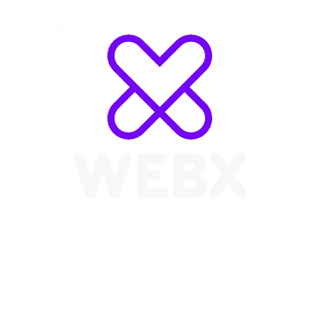
WebX Information Technology
E-mail : info@webx.it
Phone : 3341907727