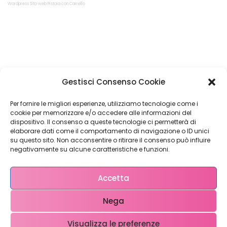
Wordpress Sito web Pistoia con Carrello
Restiamo in
Gestisci Consenso Cookie
contatto!
Per fornire le migliori esperienze, utilizziamo tecnologie come i
cookie per memorizzare e/o accedere alle informazioni del
dispositivo. Il consenso a queste tecnologie ci permetterà di
elaborare dati come il comportamento di navigazione o ID unici
su questo sito. Non acconsentire o ritirare il consenso può influire
Come possiamo Aiutarti?
negativamente su alcune caratteristiche e funzioni.
Accetta
Nega
Visualizza le preferenze