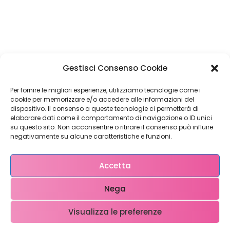
Restiamo in
Gestisci Consenso Cookie
contatto!
Per fornire le migliori esperienze, utilizziamo tecnologie come i
cookie per memorizzare e/o accedere alle informazioni del
dispositivo. Il consenso a queste tecnologie ci permetterà di
elaborare dati come il comportamento di navigazione o ID unici
su questo sito. Non acconsentire o ritirare il consenso può influire
Come possiamo Aiutarti?
negativamente su alcune caratteristiche e funzioni.
Accetta
Nega
Visualizza le preferenze
Copyright © 2023 WebX – P.iva 0708951048 – info@ webx.it