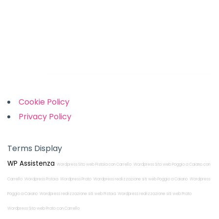
Monday-Friday: 9am to 5pm
Saturday: 10am to 2pm
Sunday: Closed
Links
Cookie Policy
Privacy Policy
Terms Display
WP Assistenza
Wordpress Sito web Pistoia con Carrello
Wordpress Sito web Poggio a Caiano con
Carrello
Wordpress Pistoia
Wordpress Prato
Wordpress realizzazione siti web Poggio a Caiano
Wordpress
Poggio a Caiano
Wordpress realizzazione siti web Pistoia
Wordpress realizzazione siti web Prato
Wordpress Sito web Prato con Carrello