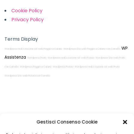
Cookie Policy
Privacy Policy
Terms Display
WP
Wordpress realizzazione siti web Poggio a Caiano
Wordpress Sito web Poggio a Caiano con Carrello
Assistenza
Wordpress Prato
Wordpress realizzazione siti web Pistoia
Wordpress Sito web Prato
con Carrello
Wordpress Poggio a Caiano
Wordpress Pistoia
Wordpress realizzazione siti web Prato
Wordpress Sito web Pistoia con Carrello
Restiamo in
Gestisci Consenso Cookie
contatto!