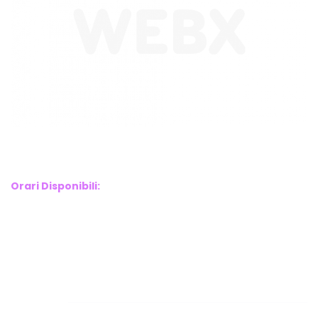
WebX Information Technology
E-mail : info@webx.it
Phone : 3341907727
Orari Disponibili:
Monday-Friday: 9am to 5pm
Saturday: 10am to 2pm
Sunday: Closed
Links