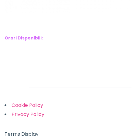
WebX Information Technology
E-mail : info@webx.it
Phone : 3341907727
Orari Disponibili:
Monday-Friday: 9am to 5pm
Saturday: 10am to 2pm
Sunday: Closed
Links
Cookie Policy
Privacy Policy
Terms Display