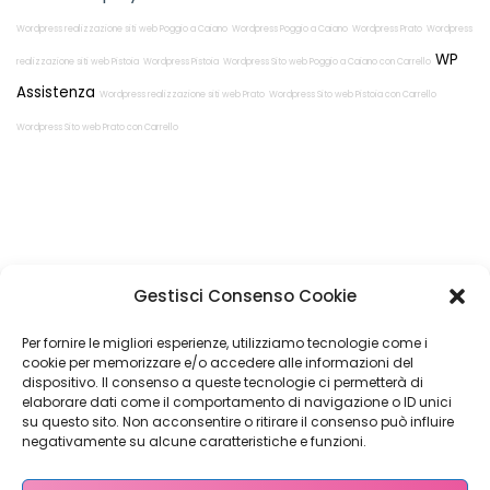
Wordpress realizzazione siti web Poggio a Caiano
Wordpress Poggio a Caiano
Wordpress Prato
Wordpress
WP
realizzazione siti web Pistoia
Wordpress Pistoia
Wordpress Sito web Poggio a Caiano con Carrello
Assistenza
Wordpress realizzazione siti web Prato
Wordpress Sito web Pistoia con Carrello
Wordpress Sito web Prato con Carrello
Restiamo in
Gestisci Consenso Cookie
contatto!
Per fornire le migliori esperienze, utilizziamo tecnologie come i
cookie per memorizzare e/o accedere alle informazioni del
dispositivo. Il consenso a queste tecnologie ci permetterà di
elaborare dati come il comportamento di navigazione o ID unici
su questo sito. Non acconsentire o ritirare il consenso può influire
Come possiamo Aiutarti?
negativamente su alcune caratteristiche e funzioni.