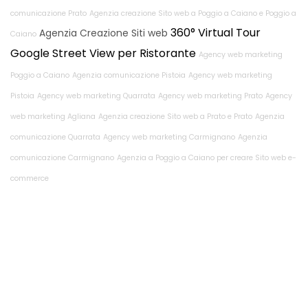
comunicazione Prato
Agenzia creazione Sito web a Poggio a Caiano e Poggio a
360° Virtual Tour
Agenzia Creazione Siti web
Caiano
Google Street View per Ristorante
Agency web marketing
Poggio a Caiano
Agenzia comunicazione Pistoia
Agency web marketing
Pistoia
Agency web marketing Quarrata
Agency web marketing Prato
Agency
web marketing Agliana
Agenzia creazione Sito web a Prato e Prato
Agenzia
comunicazione Quarrata
Agency web marketing Carmignano
Agenzia
comunicazione Carmignano
Agenzia a Poggio a Caiano per creare Sito web e-
commerce