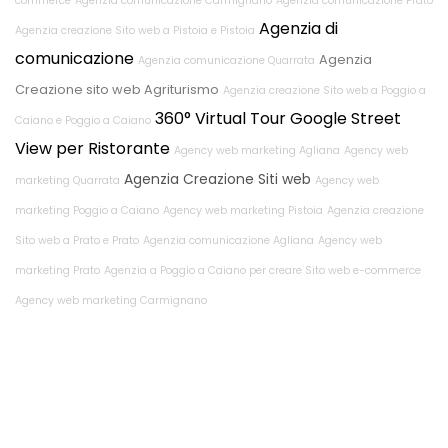
commerce
Agenzia comunicazione Carmignano
Agenzia comunicazione Prato
Agenzia di
Agenzia creazione Sito web a Pistoia e Pistoia
comunicazione
Agenzia
Agenzia comunicazione Quarrata
Creazione sito web Agriturismo
Agenzia creazione Sito web a Poggio a
360° Virtual Tour Google Street
Caiano e Poggio a Caiano
View per Ristorante
Agency web marketing Agliana
Agency web
Agenzia Creazione Siti web
marketing Quarrata
Agency web
marketing Poggio a Caiano
Agency web marketing Pistoia
Agenzia creazione
Sito web a Prato e Prato
Agenzia comunicazione Agliana
Agency web
marketing Prato
Agenzia a Poggio a Caiano per creare Sito web e-commerce
Agency web marketing Carmignano