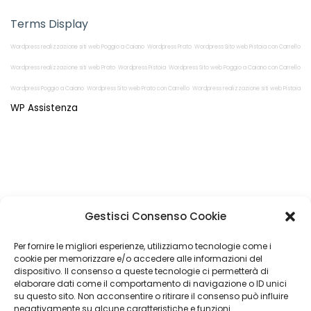
Terms Display
Wordpress realizzazione siti web Poggio a Caiano
Wordpress Prato
Wordpress Sito web Pistoia con Carrello
Wordpress realizzazione siti web Prato
Wordpress Pistoia
Wordpress Sito web Poggio a Caiano con Carrello
Wordpress Poggio a Caiano
Wordpress Sito web Prato con Carrello
Wordpress realizzazione siti web Pistoia
WP Assistenza
Restiamo in
Gestisci Consenso Cookie
contatto!
Per fornire le migliori esperienze, utilizziamo tecnologie come i
cookie per memorizzare e/o accedere alle informazioni del
dispositivo. Il consenso a queste tecnologie ci permetterà di
elaborare dati come il comportamento di navigazione o ID unici
su questo sito. Non acconsentire o ritirare il consenso può influire
Come possiamo Aiutarti?
negativamente su alcune caratteristiche e funzioni.