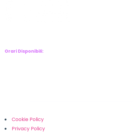
WebX Information Technology
E-mail : info@webx.it
Phone : 3341907727
Orari Disponibili:
Monday-Friday: 9am to 5pm
Saturday: 10am to 2pm
Sunday: Closed
Links
Cookie Policy
Privacy Policy