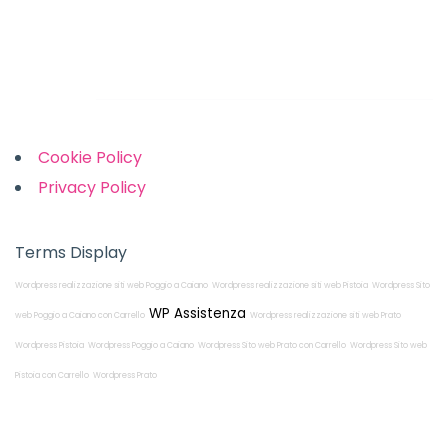
Sunday: Closed
Links
Cookie Policy
Privacy Policy
Terms Display
Wordpress realizzazione siti web Poggio a Caiano
Wordpress realizzazione siti web Pistoia
Wordpress Sito
WP Assistenza
web Poggio a Caiano con Carrello
Wordpress realizzazione siti web Prato
Wordpress Pistoia
Wordpress Poggio a Caiano
Wordpress Sito web Prato con Carrello
Wordpress Sito web
Pistoia con Carrello
Wordpress Prato