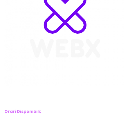
WebX Information Technology
E-mail : info@webx.it
Phone : 3341907727
Orari Disponibili:
Monday-Friday: 9am to 5pm
Saturday: 10am to 2pm