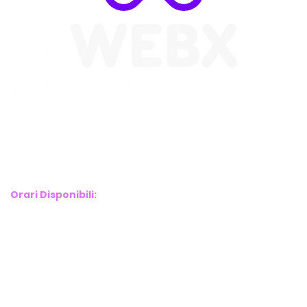
WebX Information Technology
E-mail : info@webx.it
Phone : 3341907727
Orari Disponibili:
Monday-Friday: 9am to 5pm
Saturday: 10am to 2pm
Sunday: Closed
Links