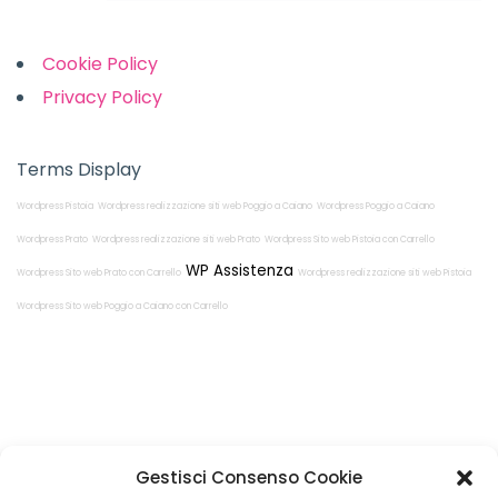
Cookie Policy
Privacy Policy
Terms Display
Wordpress Pistoia
Wordpress realizzazione siti web Poggio a Caiano
Wordpress Poggio a Caiano
Wordpress Prato
Wordpress realizzazione siti web Prato
Wordpress Sito web Pistoia con Carrello
WP Assistenza
Wordpress Sito web Prato con Carrello
Wordpress realizzazione siti web Pistoia
Wordpress Sito web Poggio a Caiano con Carrello
Restiamo in
Gestisci Consenso Cookie