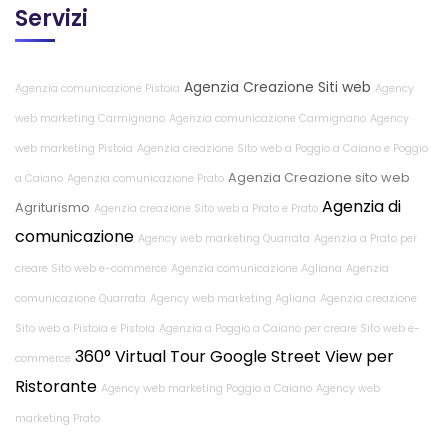
Servizi
Agenzia Creazione Siti web
Agenzia comunicazione Pistoia
Agency
web marketing Carmignano
Agenzia comunicazione Carmignano
Agency
web marketing Pistoia
Agenzia creazione Sito web a Poggio a Caiano e Poggio
Agenzia Creazione sito web
a Caiano
Agenzia comunicazione Prato
Agenzia di
Agriturismo
Agenzia creazione Sito web a Prato e Prato
comunicazione
Agency web marketing Quarrata
Agenzia a Prato per
creare Sito web e-commerce
Agenzia comunicazione Agliana
Agenzia
comunicazione Quarrata
Agency web marketing Agliana
Agenzia creazione
Sito web a Pistoia e Pistoia
Agenzia a Poggio a Caiano per creare Sito web e-
360° Virtual Tour Google Street View per
commerce
Ristorante
Agency web marketing Poggio a Caiano
Agency web
marketing Prato