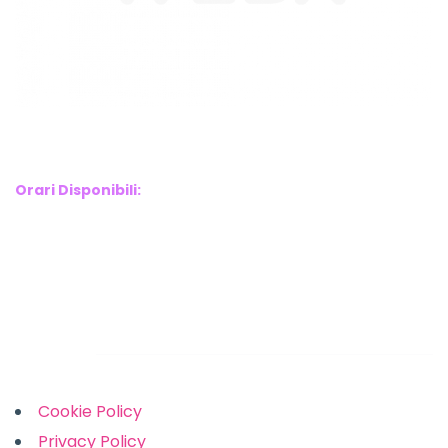
WebX Information Technology
E-mail : info@webx.it
Phone : 3341907727
Orari Disponibili:
Monday-Friday: 9am to 5pm
Saturday: 10am to 2pm
Sunday: Closed
Links
Cookie Policy
Privacy Policy