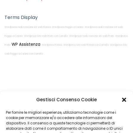
Terms Display
Wordpress realizzazione siti web Pistoia
Wordpress Poggio a Caiano
Wordpress realizzazione siti web
Poggio a Caiano
Wordpress Sito web Prato con Carrello
Wordpress realizzazione siti web Prato
Wordpress
WP Assistenza
Prato
Wordpress Pistoia
Wordpress Sito web Pistoia con Carrello
Wordpress Sito
web Poggio a Caiano con Carrello
Restiamo in
Gestisci Consenso Cookie
contatto!
Per fornire le migliori esperienze, utilizziamo tecnologie come i
cookie per memorizzare e/o accedere alle informazioni del
dispositivo. Il consenso a queste tecnologie ci permetterà di
elaborare dati come il comportamento di navigazione o ID unici