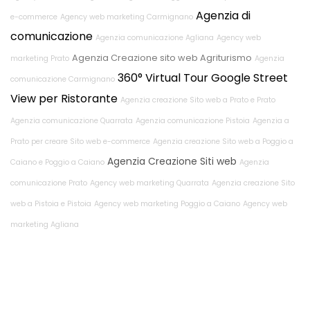
Agenzia di
e-commerce
Agency web marketing Carmignano
comunicazione
Agenzia comunicazione Agliana
Agency web
Agenzia Creazione sito web Agriturismo
marketing Prato
Agenzia
360° Virtual Tour Google Street
comunicazione Carmignano
View per Ristorante
Agenzia creazione Sito web a Prato e Prato
Agenzia comunicazione Quarrata
Agenzia comunicazione Pistoia
Agenzia a
Prato per creare Sito web e-commerce
Agenzia creazione Sito web a Poggio a
Agenzia Creazione Siti web
Caiano e Poggio a Caiano
Agenzia
comunicazione Prato
Agency web marketing Quarrata
Agenzia creazione Sito
web a Pistoia e Pistoia
Agency web marketing Poggio a Caiano
Agency web
marketing Agliana