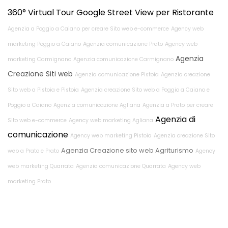
360° Virtual Tour Google Street View per Ristorante
Agenzia a Poggio a Caiano per creare Sito web e-commerce
Agency web
marketing Poggio a Caiano
Agenzia comunicazione Prato
Agency web
Agenzia
marketing Carmignano
Agenzia comunicazione Carmignano
Creazione Siti web
Agenzia comunicazione Pistoia
Agenzia creazione
Sito web a Pistoia e Pistoia
Agenzia creazione Sito web a Poggio a Caiano e
Poggio a Caiano
Agenzia comunicazione Agliana
Agenzia a Prato per creare
Agenzia di
Sito web e-commerce
Agency web marketing Agliana
comunicazione
Agency web marketing Pistoia
Agenzia creazione Sito
Agenzia Creazione sito web Agriturismo
web a Prato e Prato
Agency
web marketing Quarrata
Agenzia comunicazione Quarrata
Agency web
marketing Prato