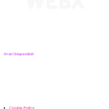
WebX Information Technology
E-mail : info@webx.it
Phone : 3341907727
Orari Disponibili:
Monday-Friday: 9am to 5pm
Saturday: 10am to 2pm
Sunday: Closed
Links
Cookie Policy