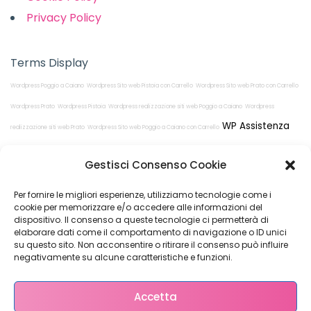
Privacy Policy
Terms Display
Wordpress Poggio a Caiano
Wordpress Sito web Pistoia con Carrello
Wordpress Sito web Prato con Carrello
Wordpress Prato
Wordpress Pistoia
Wordpress realizzazione siti web Poggio a Caiano
Wordpress
WP Assistenza
realizzazione siti web Prato
Wordpress Sito web Poggio a Caiano con Carrello
Wordpress realizzazione siti web Pistoia
Gestisci Consenso Cookie
Per fornire le migliori esperienze, utilizziamo tecnologie come i
cookie per memorizzare e/o accedere alle informazioni del
dispositivo. Il consenso a queste tecnologie ci permetterà di
elaborare dati come il comportamento di navigazione o ID unici
su questo sito. Non acconsentire o ritirare il consenso può influire
Restiamo in
negativamente su alcune caratteristiche e funzioni.
contatto!
Accetta