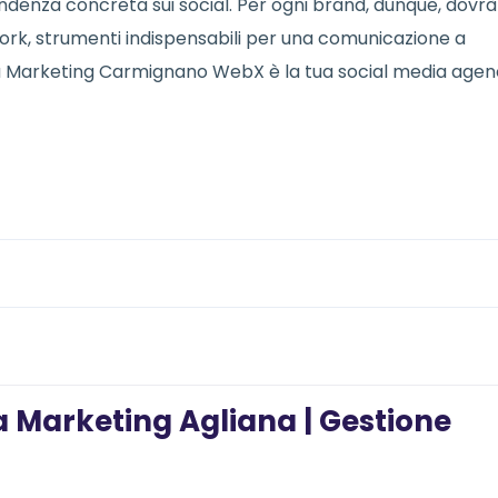
denza concreta sui social. Per ogni brand, dunque, dovrà
twork, strumenti indispensabili per una comunicazione a
ia Marketing Carmignano WebX è la tua social media age
 Marketing Agliana | Gestione