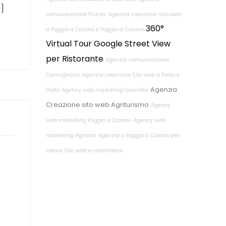
…]
comunicazione Pistoia
Agenzia creazione Sito web
360°
a Poggio a Caiano e Poggio a Caiano
Virtual Tour Google Street View
per Ristorante
Agenzia comunicazione
Carmignano
Agenzia creazione Sito web a Prato e
Agenzia
Prato
Agency web marketing Quarrata
Creazione sito web Agriturismo
Agency
web marketing Poggio a Caiano
Agency web
marketing Agliana
Agenzia a Poggio a Caiano per
creare Sito web e-commerce