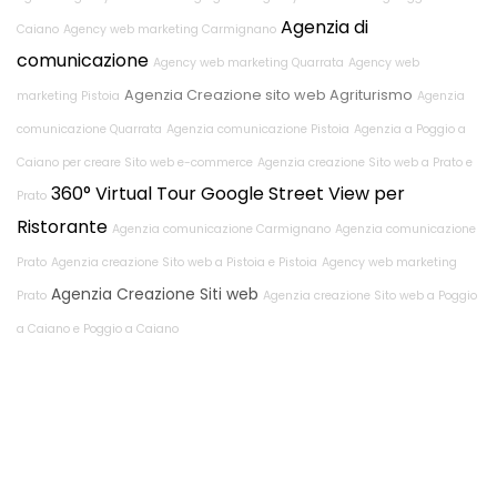
Agenzia di
Caiano
Agency web marketing Carmignano
comunicazione
Agency web marketing Quarrata
Agency web
Agenzia Creazione sito web Agriturismo
marketing Pistoia
Agenzia
comunicazione Quarrata
Agenzia comunicazione Pistoia
Agenzia a Poggio a
Caiano per creare Sito web e-commerce
Agenzia creazione Sito web a Prato e
360° Virtual Tour Google Street View per
Prato
Ristorante
Agenzia comunicazione Carmignano
Agenzia comunicazione
Prato
Agenzia creazione Sito web a Pistoia e Pistoia
Agency web marketing
Agenzia Creazione Siti web
Prato
Agenzia creazione Sito web a Poggio
a Caiano e Poggio a Caiano