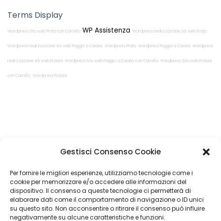
Terms Display
WP Assistenza
Wordpress Sito web Prato con Carrello
Wordpress realizzazione siti web Prato
Wordpress realizzazione siti web Poggio a Caiano
Wordpress Prato
Wordpress Poggio a Caiano
Wordpress
realizzazione siti web Pistoia
Wordpress Sito web Poggio a Caiano con Carrello
Wordpress Sito web Pistoia
con Carrello
Wordpress Pistoia
Restiamo in
Gestisci Consenso Cookie
contatto!
Per fornire le migliori esperienze, utilizziamo tecnologie come i
cookie per memorizzare e/o accedere alle informazioni del
dispositivo. Il consenso a queste tecnologie ci permetterà di
elaborare dati come il comportamento di navigazione o ID unici
su questo sito. Non acconsentire o ritirare il consenso può influire
Come possiamo Aiutarti?
negativamente su alcune caratteristiche e funzioni.