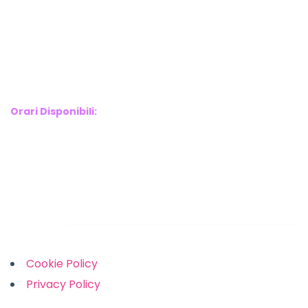
WebX Information Technology
E-mail : info@webx.it
Phone : 3341907727
Orari Disponibili:
Monday-Friday: 9am to 5pm
Saturday: 10am to 2pm
Sunday: Closed
Links
Cookie Policy
Privacy Policy