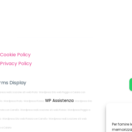
inks
Cookie Policy
Privacy Policy
rms Display
ress realizzazione siti web Prato
Wordpress Sito web Poggio a Caiano con
WP Assistenza
llo
Wordpress Prato
Wordpress Pistoia
Wordpress Sito
rato con Carrello
Wordpress realizzazione siti web Pistoia
Wordpress Poggio a
o
Wordpress Sito web Pistoia con Carrello
Wordpress realizzazione siti web
Per fornire
o a Caiano
memorizzare