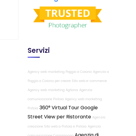
Servizi
Agency web marketing Poggio a Caiano
Agenzia a
Poggio a Caiano per creare Sito web e-commerce
Agency web marketing Agliana
Agenzia
comunicazione Pistoia
Agency web marketing
360° Virtual Tour Google
Pistoia
Street View per Ristorante
Agenzia
creazione Sito web a Pistoia e Pistoia
Agenzia
Agenzia di
comunicazione Carmignano