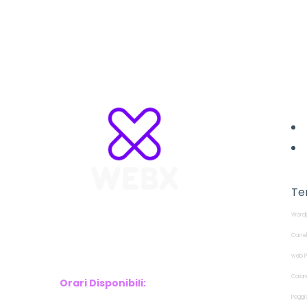
L
Te
Wordp
WebX Information Technology
E-mail : info@webx.it
Carre
Phone : 3341907727
web P
Caian
Orari Disponibili:
Poggi
Monday-Friday: 9am to 5pm