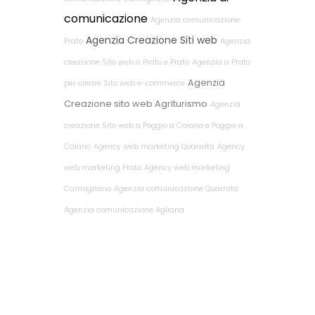
comunicazione
Agenzia comunicazione
Agenzia Creazione Siti web
Prato
Agenzia
creazione Sito web a Prato e Prato
Agenzia a Prato
Agenzia
per creare Sito web e-commerce
Creazione sito web Agriturismo
Agenzia
creazione Sito web a Poggio a Caiano e Poggio a
Caiano
Agency web marketing Quarrata
Agency
web marketing Prato
Agency web marketing
Carmignano
Agenzia comunicazione Quarrata
Agenzia comunicazione Agliana