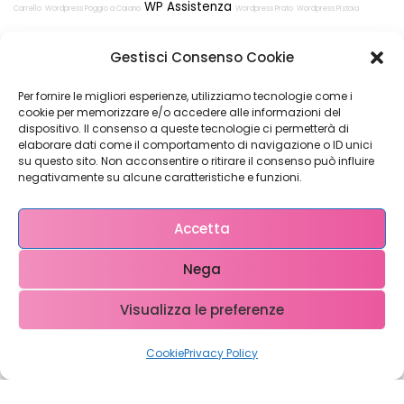
WP Assistenza
Carrello
Wordpress Poggio a Caiano
Wordpress Prato
Wordpress Pistoia
Wordpress realizzazione siti web Poggio a Caiano
Gestisci Consenso Cookie
Per fornire le migliori esperienze, utilizziamo tecnologie come i
cookie per memorizzare e/o accedere alle informazioni del
dispositivo. Il consenso a queste tecnologie ci permetterà di
elaborare dati come il comportamento di navigazione o ID unici
su questo sito. Non acconsentire o ritirare il consenso può influire
Restiamo in
negativamente su alcune caratteristiche e funzioni.
contatto!
Accetta
Nega
Come possiamo Aiutarti?
Visualizza le preferenze
Cookie
Privacy Policy