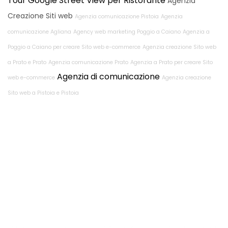
Tour Google Street View per Ristorante
Agenzia
Creazione Siti web
Agenzia comunicazione Pistoia
Agenzia
comunicazione Agliana
Agency web marketing Poggio a Caiano
Agenzia a
Poggio a Caiano per creare Sito web e-commerce
Agenzia creazione Sito web
a Prato e Prato
Agenzia comunicazione Prato
Agenzia a Prato per creare Sito
Agenzia di comunicazione
web e-commerce
Agenzia creazione
Sito web a Pistoia e Pistoia