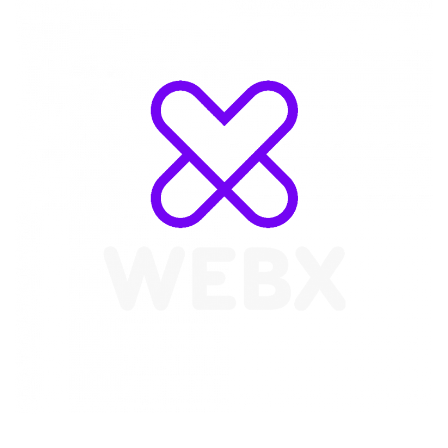
WebX Information Technology
E-mail : info@webx.it