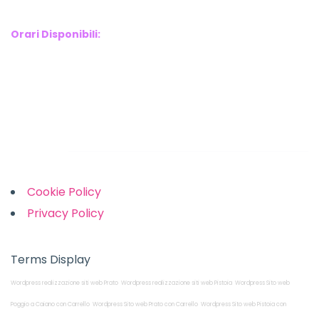
Phone : 3341907727
Orari Disponibili:
Monday-Friday: 9am to 5pm
Saturday: 10am to 2pm
Sunday: Closed
Links
Cookie Policy
Privacy Policy
Terms Display
Wordpress realizzazione siti web Prato
Wordpress realizzazione siti web Pistoia
Wordpress Sito web
Poggio a Caiano con Carrello
Wordpress Sito web Prato con Carrello
Wordpress Sito web Pistoia con