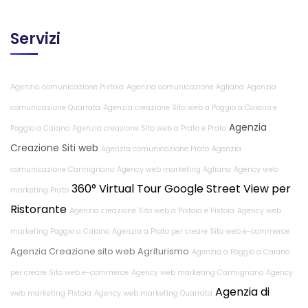
Servizi
Agenzia comunicazione Pistoia
Agenzia comunicazione Agliana
Agenzia
comunicazione Quarrata
Agenzia creazione Sito web a Poggio a Caiano e
Agenzia
Poggio a Caiano
Agenzia creazione Sito web a Prato e Prato
Creazione Siti web
Agenzia comunicazione Prato
Agenzia
comunicazione Carmignano
Agency web marketing Agliana
Agency web
360° Virtual Tour Google Street View per
marketing Prato
Ristorante
Agenzia creazione Sito web a Pistoia e Pistoia
Agency web
marketing Poggio a Caiano
Agenzia a Prato per creare Sito web e-commerce
Agenzia Creazione sito web Agriturismo
Agenzia a Poggio a Caiano
per creare Sito web e-commerce
Agency web marketing Carmignano
Agency
Agenzia di
web marketing Pistoia
Agency web marketing Quarrata