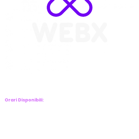
WebX Information Technology
E-mail : info@webx.it
Phone : 3341907727
Orari Disponibili:
Monday-Friday: 9am to 5pm
Saturday: 10am to 2pm
Sunday: Closed