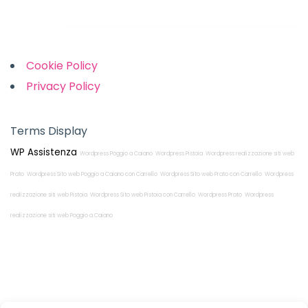
Links
Cookie Policy
Privacy Policy
Terms Display
WP Assistenza
Wordpress Poggio a Caiano
Wordpress Pistoia
Wordpress realizzazione siti web
Prato
Wordpress Sito web Poggio a Caiano con Carrello
Wordpress Sito web Prato con Carrello
Wordpress
realizzazione siti web Pistoia
Wordpress Sito web Pistoia con Carrello
Wordpress Prato
Wordpress
realizzazione siti web Poggio a Caiano