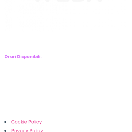
WebX Information Technology
E-mail : info@webx.it
Phone : 3341907727
Orari Disponibili:
Monday-Friday: 9am to 5pm
Saturday: 10am to 2pm
Sunday: Closed
Links
Cookie Policy
Privacy Policy