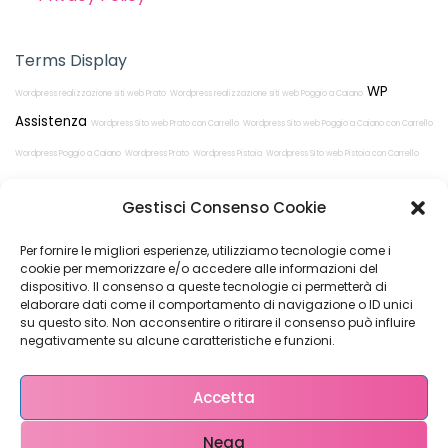
Terms Display
WP
Wordpress realizzazione siti web Prato
Wordpress realizzazione siti web Poggio a Caiano
Assistenza
Wordpress Sito web Prato con Carrello
Wordpress Sito web Poggio a Caiano con Carrello
Wordpress Poggio a Caiano
Wordpress Prato
Wordpress Pistoia
Wordpress Sito web Pistoia con Carrello
Wordpress realizzazione siti web Pistoia
Gestisci Consenso Cookie
Per fornire le migliori esperienze, utilizziamo tecnologie come i
cookie per memorizzare e/o accedere alle informazioni del
dispositivo. Il consenso a queste tecnologie ci permetterà di
elaborare dati come il comportamento di navigazione o ID unici
su questo sito. Non acconsentire o ritirare il consenso può influire
Restiamo in
negativamente su alcune caratteristiche e funzioni.
contatto!
Accetta
Nega