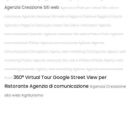
Agenzia Creazione Siti web
Agenzia a Prato per creare Sito web e-
commerce
Agenzia creazione Sito web a Poggio a Caiano e Poggio a Caiano
Agenzia a Poggio a Caiano per creare Sito web e-commerce
Agenzia
comunicazione Quarrata
Agenzia creazione Sito web a Prato e Prato
Agenzia
comunicazione Pistoia
Agenzia comunicazione Agliana
Agenzia
comunicazione Carmignano
Agency web marketing Carmignano
Agency web
marketing Pistoia
Agenzia creazione Sito web a Pistoia e Pistoia
Agency web
marketing Quarrata
Agency web marketing Agliana
Agenzia comunicazione
360° Virtual Tour Google Street View per
Prato
Ristorante
Agenzia di comunicazione
Agenzia Creazione
sito web Agriturismo