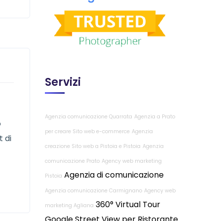
Servizi
Agenzia comunicazione Quarrata
Agenzia a Prato
o
per creare Sito web e-commerce
Agenzia
t di
creazione Sito web a Pistoia e Pistoia
Agenzia
comunicazione Prato
Agency web marketing
Agenzia di comunicazione
Pistoia
Agenzia comunicazione Carmignano
Agency web
360° Virtual Tour
marketing Agliana
Google Street View per Ristorante