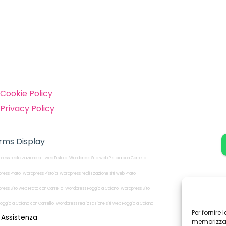
inks
Cookie Policy
Privacy Policy
rms Display
ress realizzazione siti web Pistoia
Wordpress Sito web Pistoia con Carrello
ress Prato
Wordpress Pistoia
Wordpress realizzazione siti web Prato
ress Sito web Prato con Carrello
Wordpress Poggio a Caiano
Wordpress Sito
oggio a Caiano con Carrello
Wordpress realizzazione siti web Poggio a Caiano
Per fornire
Assistenza
memorizzare