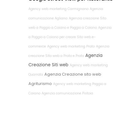
Agency web marketing Carmignano
Agenzia
comunicazione Agliana
Agenzia creazione Sito
web a Poggio a Caiano e Poggio a Caiano
Agenzia
a Poggio a Caiano per creare Sito web e-
commerce
Agency web marketing Prato
Agenzia
Agenzia
creazione Sito web a Prato e Prato
Creazione Siti web
Agency web marketing
Agenzia Creazione sito web
Quarrata
Agriturismo
Agency web marketing Poggio a
Caiano
Agenzia comunicazione Pistoia