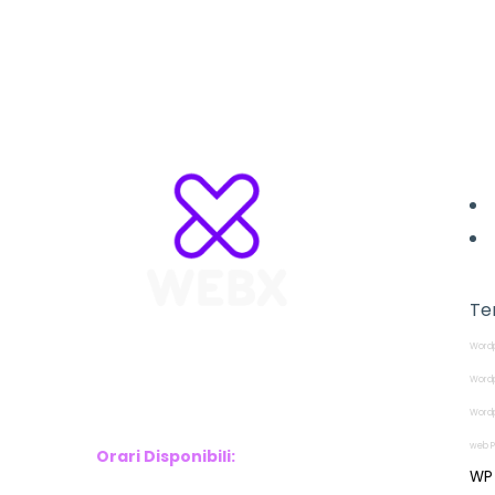
L
Te
Wordp
WebX Information Technology
E-mail : info@webx.it
Wordp
Phone : 3341907727
Wordp
web P
Orari Disponibili:
WP 
Monday-Friday: 9am to 5pm