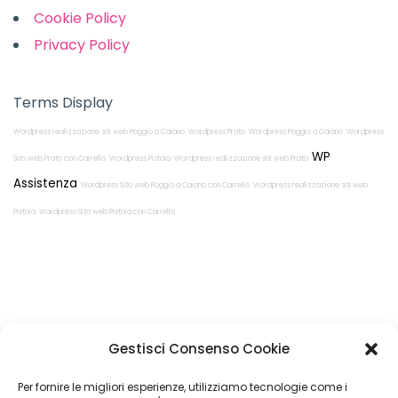
Cookie Policy
Privacy Policy
Terms Display
Wordpress realizzazione siti web Poggio a Caiano
Wordpress Prato
Wordpress Poggio a Caiano
Wordpress
WP
Sito web Prato con Carrello
Wordpress Pistoia
Wordpress realizzazione siti web Prato
Assistenza
Wordpress Sito web Poggio a Caiano con Carrello
Wordpress realizzazione siti web
Pistoia
Wordpress Sito web Pistoia con Carrello
Restiamo in
Gestisci Consenso Cookie
contatto!
Per fornire le migliori esperienze, utilizziamo tecnologie come i