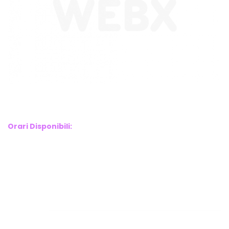
WebX Information Technology
E-mail : info@webx.it
Phone : 3341907727
Orari Disponibili:
Monday-Friday: 9am to 5pm
Saturday: 10am to 2pm
Sunday: Closed
Links