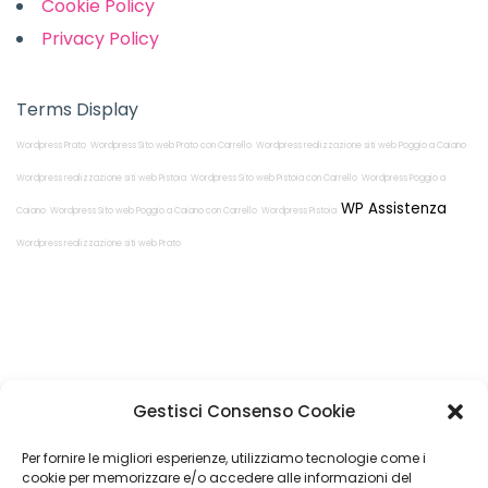
Cookie Policy
Privacy Policy
Terms Display
Wordpress Prato
Wordpress Sito web Prato con Carrello
Wordpress realizzazione siti web Poggio a Caiano
Wordpress realizzazione siti web Pistoia
Wordpress Sito web Pistoia con Carrello
Wordpress Poggio a
WP Assistenza
Caiano
Wordpress Sito web Poggio a Caiano con Carrello
Wordpress Pistoia
Wordpress realizzazione siti web Prato
Restiamo in
Gestisci Consenso Cookie
contatto!
Per fornire le migliori esperienze, utilizziamo tecnologie come i
cookie per memorizzare e/o accedere alle informazioni del