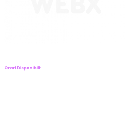
WebX Information Technology
E-mail : info@webx.it
Phone : 3341907727
Orari Disponibili:
Monday-Friday: 9am to 5pm
Saturday: 10am to 2pm
Sunday: Closed
Links