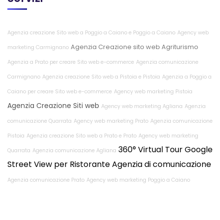
Agenzia creazione Sito web a Poggio a Caiano e Poggio a Caiano
Agency web
Agenzia Creazione sito web Agriturismo
marketing Carmignano
Agenzia a Prato per creare Sito web e-commerce
Agenzia comunicazione
Carmignano
Agenzia creazione Sito web a Pistoia e Pistoia
Agenzia a Poggio a
Caiano per creare Sito web e-commerce
Agency web marketing Pistoia
Agenzia Creazione Siti web
Agency web marketing Agliana
Agenzia
comunicazione Quarrata
Agency web marketing Prato
Agenzia comunicazione
Pistoia
Agenzia creazione Sito web a Prato e Prato
Agency web marketing
360° Virtual Tour Google
Quarrata
Agenzia comunicazione Agliana
Street View per Ristorante
Agenzia di comunicazione
Agenzia comunicazione Prato
Agency web marketing Poggio a Caiano