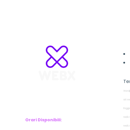
L
Te
Wordp
WebX Information Technology
E-mail : info@webx.it
siti w
Phone : 3341907727
Poggi
reali
Orari Disponibili:
reali
Monday-Friday: 9am to 5pm