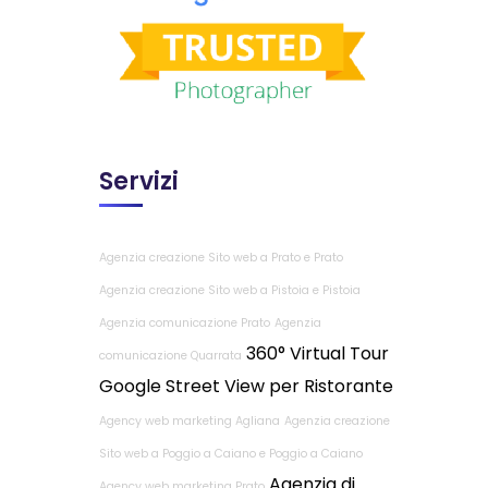
Servizi
Agenzia creazione Sito web a Prato e Prato
Agenzia creazione Sito web a Pistoia e Pistoia
Agenzia comunicazione Prato
Agenzia
360° Virtual Tour
comunicazione Quarrata
Google Street View per Ristorante
Agency web marketing Agliana
Agenzia creazione
Sito web a Poggio a Caiano e Poggio a Caiano
Agenzia di
Agency web marketing Prato