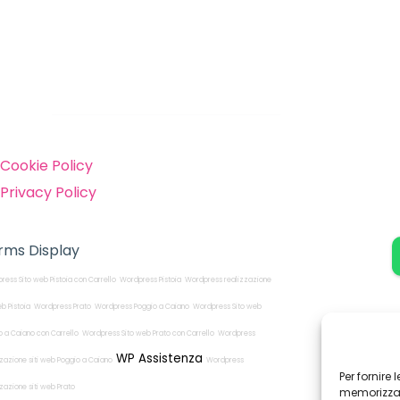
inks
Cookie Policy
Privacy Policy
rms Display
ress Sito web Pistoia con Carrello
Wordpress Pistoia
Wordpress realizzazione
eb Pistoia
Wordpress Prato
Wordpress Poggio a Caiano
Wordpress Sito web
o a Caiano con Carrello
Wordpress Sito web Prato con Carrello
Wordpress
WP Assistenza
zzazione siti web Poggio a Caiano
Wordpress
Per fornire
zzazione siti web Prato
memorizzare