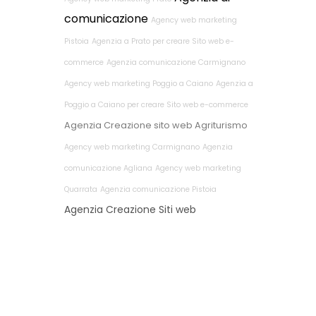
comunicazione
Agency web marketing
Pistoia
Agenzia a Prato per creare Sito web e-
commerce
Agenzia comunicazione Carmignano
Agency web marketing Poggio a Caiano
Agenzia a
Poggio a Caiano per creare Sito web e-commerce
Agenzia Creazione sito web Agriturismo
Agency web marketing Carmignano
Agenzia
comunicazione Agliana
Agency web marketing
Quarrata
Agenzia comunicazione Pistoia
Agenzia Creazione Siti web