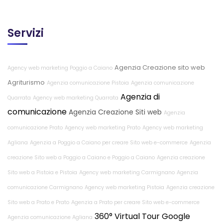
Servizi
Agenzia Creazione sito web
Agency web marketing Poggio a Caiano
Agriturismo
Agenzia comunicazione Pistoia
Agenzia comunicazione
Agenzia di
Quarrata
Agency web marketing Quarrata
comunicazione
Agenzia Creazione Siti web
Agenzia
comunicazione Prato
Agency web marketing Prato
Agency web marketing
Agliana
Agenzia a Poggio a Caiano per creare Sito web e-commerce
Agenzia
creazione Sito web a Poggio a Caiano e Poggio a Caiano
Agenzia creazione
Sito web a Pistoia e Pistoia
Agency web marketing Carmignano
Agenzia
comunicazione Carmignano
Agency web marketing Pistoia
Agenzia creazione
Sito web a Prato e Prato
Agenzia a Prato per creare Sito web e-commerce
360° Virtual Tour Google
Agenzia comunicazione Agliana