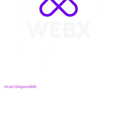
WebX Information Technology
E-mail : info@webx.it
Phone : 3341907727
Orari Disponibili:
Monday-Friday: 9am to 5pm
Saturday: 10am to 2pm
Sunday: Closed