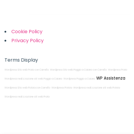
Links
Cookie Policy
Privacy Policy
Terms Display
Wordpress Sito web Prato con Carrello
Wordpress Sito web Poggio a Caiano con Carrello
Wordpress Prato
WP Assistenza
Wordpress realizzazione siti web Poggio a Caiano
Wordpress Poggio a Caiano
Wordpress Sito web Pistoia con Carrello
Wordpress Pistoia
Wordpress realizzazione siti web Pistoia
Wordpress realizzazione siti web Prato