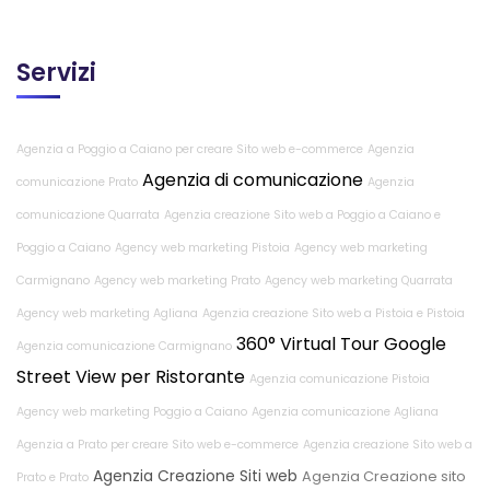
Servizi
Agenzia a Poggio a Caiano per creare Sito web e-commerce
Agenzia
Agenzia di comunicazione
comunicazione Prato
Agenzia
comunicazione Quarrata
Agenzia creazione Sito web a Poggio a Caiano e
Poggio a Caiano
Agency web marketing Pistoia
Agency web marketing
Carmignano
Agency web marketing Prato
Agency web marketing Quarrata
Agency web marketing Agliana
Agenzia creazione Sito web a Pistoia e Pistoia
360° Virtual Tour Google
Agenzia comunicazione Carmignano
Street View per Ristorante
Agenzia comunicazione Pistoia
Agency web marketing Poggio a Caiano
Agenzia comunicazione Agliana
Agenzia a Prato per creare Sito web e-commerce
Agenzia creazione Sito web a
Agenzia Creazione Siti web
Agenzia Creazione sito
Prato e Prato