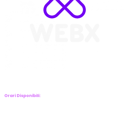
WebX Information Technology
E-mail : info@webx.it
Phone : 3341907727
Orari Disponibili:
Monday-Friday: 9am to 5pm
Saturday: 10am to 2pm
Sunday: Closed