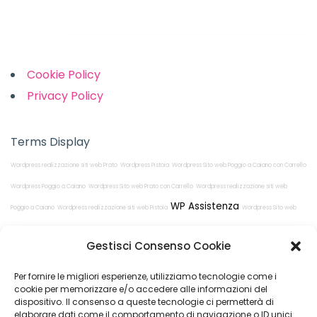
Links
Cookie Policy
Privacy Policy
Terms Display
Wordpress realizzazione siti web Prato
Wordpress Pistoia
Wordpress Sito web Poggio a Caiano con Carrello
Wordpress Poggio a Caiano
Wordpress Sito web Prato con Carrello
Wordpress realizzazione siti web
WP Assistenza
Poggio a Caiano
Wordpress realizzazione siti web Pistoia
Wordpress Sito web
Pistoia con Carrello
Wordpress Prato
Gestisci Consenso Cookie
Per fornire le migliori esperienze, utilizziamo tecnologie come i
cookie per memorizzare e/o accedere alle informazioni del
dispositivo. Il consenso a queste tecnologie ci permetterà di
elaborare dati come il comportamento di navigazione o ID unici