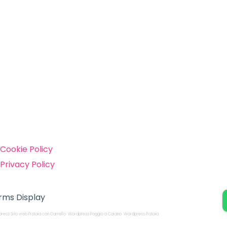
inks
Cookie Policy
Privacy Policy
rms Display
ress Sito web Pistoia con Carrello
Wordpress Poggio a Caiano
Wordpress Pistoia