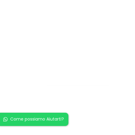
Restiamo in
contatto!
Come possiamo Aiutarti?