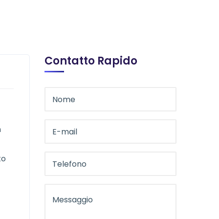
Contatto Rapido
n
to