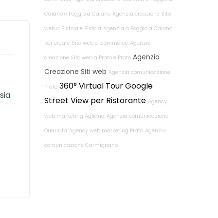
Caiano e Poggio a Caiano
Agenzia creazione Sito
web a Pistoia e Pistoia
Agenzia a Poggio a Caiano
per creare Sito web e-commerce
Agenzia
Agenzia
creazione Sito web a Prato e Prato
Creazione Siti web
Agenzia comunicazione
360° Virtual Tour Google
Prato
sia
Street View per Ristorante
Agency
web marketing Agliana
Agenzia comunicazione
Quarrata
Agency web marketing Prato
Agenzia
comunicazione Carmignano