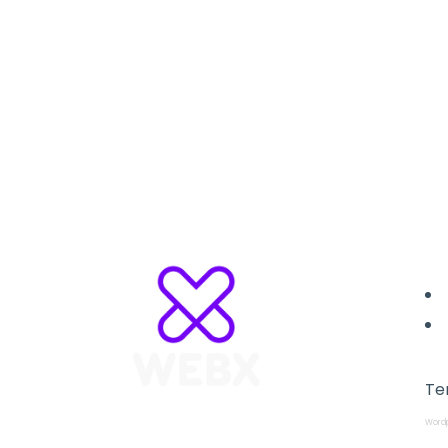
L
Te
Wordp
WebX Information Technology