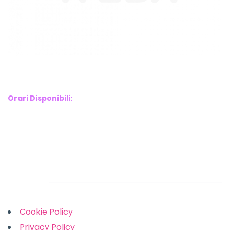
WebX Information Technology
E-mail : info@webx.it
Phone : 3341907727
Orari Disponibili:
Monday-Friday: 9am to 5pm
Saturday: 10am to 2pm
Sunday: Closed
Links
Cookie Policy
Privacy Policy