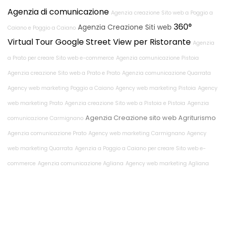
Agenzia di comunicazione
Agenzia creazione Sito web a Poggio a
360°
Agenzia Creazione Siti web
Caiano e Poggio a Caiano
Virtual Tour Google Street View per Ristorante
Agenzia
a Prato per creare Sito web e-commerce
Agenzia comunicazione Pistoia
Agenzia creazione Sito web a Prato e Prato
Agenzia comunicazione Quarrata
Agency web marketing Poggio a Caiano
Agency web marketing Pistoia
Agency
web marketing Prato
Agenzia creazione Sito web a Pistoia e Pistoia
Agenzia
Agenzia Creazione sito web Agriturismo
comunicazione Carmignano
Agenzia comunicazione Prato
Agency web marketing Carmignano
Agency
web marketing Quarrata
Agenzia a Poggio a Caiano per creare Sito web e-
commerce
Agenzia comunicazione Agliana
Agency web marketing Agliana