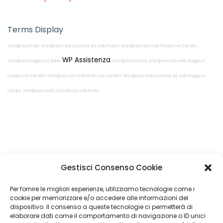
Terms Display
Wordpress Prato
Wordpress realizzazione siti web Pistoia
Wordpress Sito web Pistoia con Carrello
WP Assistenza
Wordpress Poggio a Caiano
Wordpress Pistoia
Wordpress Sito web Poggio a
Caiano con Carrello
Wordpress Sito web Prato con Carrello
Wordpress realizzazione siti web Poggio a
Caiano
Wordpress realizzazione siti web Prato
Restiamo in
Gestisci Consenso Cookie
contatto!
Per fornire le migliori esperienze, utilizziamo tecnologie come i
cookie per memorizzare e/o accedere alle informazioni del
dispositivo. Il consenso a queste tecnologie ci permetterà di
elaborare dati come il comportamento di navigazione o ID unici