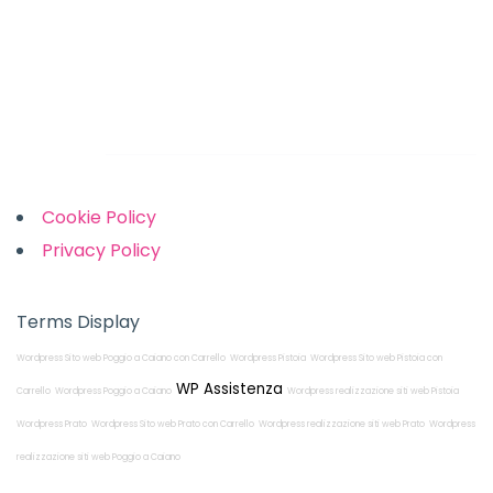
Monday-Friday: 9am to 5pm
Saturday: 10am to 2pm
Sunday: Closed
Links
Cookie Policy
Privacy Policy
Terms Display
Wordpress Sito web Poggio a Caiano con Carrello
Wordpress Pistoia
Wordpress Sito web Pistoia con
WP Assistenza
Carrello
Wordpress Poggio a Caiano
Wordpress realizzazione siti web Pistoia
Wordpress Prato
Wordpress Sito web Prato con Carrello
Wordpress realizzazione siti web Prato
Wordpress
realizzazione siti web Poggio a Caiano