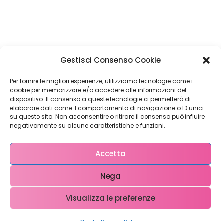
Restiamo in
Gestisci Consenso Cookie
contatto!
Per fornire le migliori esperienze, utilizziamo tecnologie come i
cookie per memorizzare e/o accedere alle informazioni del
dispositivo. Il consenso a queste tecnologie ci permetterà di
elaborare dati come il comportamento di navigazione o ID unici
su questo sito. Non acconsentire o ritirare il consenso può influire
Come possiamo Aiutarti?
negativamente su alcune caratteristiche e funzioni.
Accetta
Nega
Visualizza le preferenze
Copyright © 2023 WebX – P.iva 0708951048 – info@ webx.it