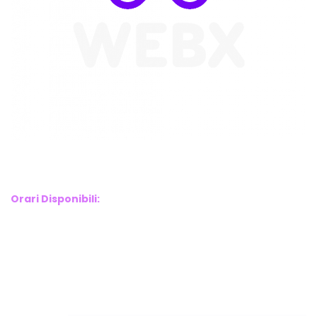
WebX Information Technology
E-mail : info@webx.it
Phone : 3341907727
Orari Disponibili:
Monday-Friday: 9am to 5pm
Saturday: 10am to 2pm
Sunday: Closed
Links