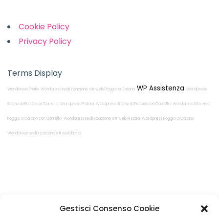
Cookie Policy
Privacy Policy
Terms Display
WP Assistenza
Wordpress Prato
Wordpress realizzazione siti web Poggio a Caiano
Wordpress
Sito web Prato con Carrello
Wordpress Pistoia
Wordpress Sito web Pistoia con Carrello
Wordpress Sito web
Poggio a Caiano con Carrello
Wordpress realizzazione siti web Pistoia
Wordpress Poggio a Caiano
Wordpress realizzazione siti web Prato
Restiamo in
Gestisci Consenso Cookie