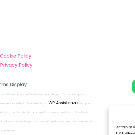
inks
Cookie Policy
Privacy Policy
rms Display
ress Sito web Prato con Carrello
Wordpress Poggio a Caiano
Wordpress
WP Assistenza
zzazione siti web Prato
Wordpress Pistoia
Wordpress
eb Pistoia con Carrello
Wordpress realizzazione siti web Pistoia
Wordpress
Wordpress Sito web Poggio a Caiano con Carrello
Wordpress realizzazione siti
Per fornire
oggio a Caiano
memorizzare