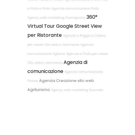
a Prato e Prato
Agenzia comunicazione Prato
360°
Agency web marketing Carmignano
Virtual Tour Google Street View
per Ristorante
Agenzia a Poggio a Caiano
per creare Sito web e-commerce
Agenzia
comunicazione Agliana
Agenzia a Prato per creare
Agenzia di
Sito web e-commerce
comunicazione
Agenzia comunicazione
Agenzia Creazione sito web
Pistoia
Agriturismo
Agency web marketing Quarrata