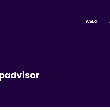
WebX
ipadvisor