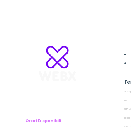
L
Te
Wordp
WebX Information Technology
E-mail : info@webx.it
reali
Phone : 3341907727
Sito w
Prato
Orari Disponibili:
web P
Monday-Friday: 9am to 5pm