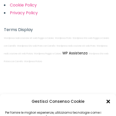
Cookie Policy
Privacy Policy
Terms Display
Wordpress realizzazione siti web Poggio a Caiano
Wordpress Prato
Wordpress Sito web Poggio a Caiano
con Carrello
Wordpress Sito web Prato con Carrello
Wordpress realizzazione siti web Prato
Wordpress
WP Assistenza
realizzazione siti web Pistoia
Wordpress Poggio a Caiano
Wordpress Sito web
Pistoia con Carrello
Wordpress Pistoia
Restiamo in
Gestisci Consenso Cookie
contatto!
Per fornire le migliori esperienze, utilizziamo tecnologie come i