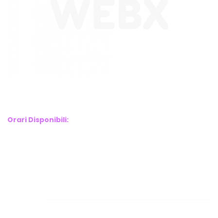
WebX Information Technology
E-mail : info@webx.it
Phone : 3341907727
Orari Disponibili:
Monday-Friday: 9am to 5pm
Saturday: 10am to 2pm
Sunday: Closed
Links