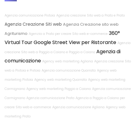
Agenzia comunicazione Pistoia
Agenzia creazione Sito web a Prato e Prato
Agenzia Creazione Siti web
Agenzia Creazione sito web
360°
Agriturismo
Agenzia a Prato per creare Sito web e-commerce
Virtual Tour Google Street View per Ristorante
Agenzia
Agenzia di
creazione Sito web a Poggio a Caiano e Poggio a Caiano
comunicazione
Agency web marketing Agliana
Agenzia creazione Sito
web a Pistoia e Pistoia
Agenzia comunicazione Quarrata
Agency web
marketing Pistoia
Agency web marketing Quarrata
Agency web marketing
Carmignano
Agency web marketing Poggio a Caiano
Agenzia comunicazione
Carmignano
Agenzia comunicazione Prato
Agenzia a Poggio a Caiano per
creare Sito web e-commerce
Agenzia comunicazione Agliana
Agency web
marketing Prato