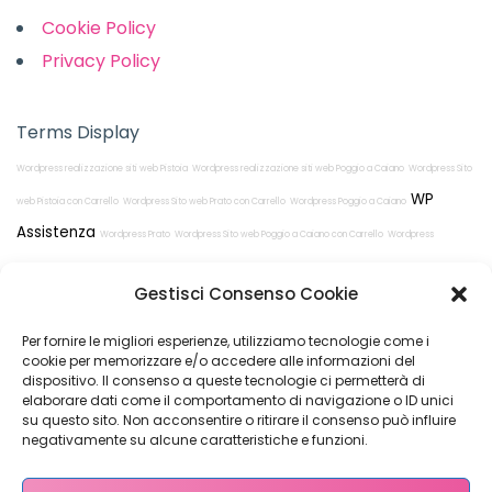
Cookie Policy
Privacy Policy
Terms Display
Wordpress realizzazione siti web Pistoia
Wordpress realizzazione siti web Poggio a Caiano
Wordpress Sito
WP
web Pistoia con Carrello
Wordpress Sito web Prato con Carrello
Wordpress Poggio a Caiano
Assistenza
Wordpress Prato
Wordpress Sito web Poggio a Caiano con Carrello
Wordpress
realizzazione siti web Prato
Wordpress Pistoia
Gestisci Consenso Cookie
Per fornire le migliori esperienze, utilizziamo tecnologie come i
cookie per memorizzare e/o accedere alle informazioni del
dispositivo. Il consenso a queste tecnologie ci permetterà di
elaborare dati come il comportamento di navigazione o ID unici
su questo sito. Non acconsentire o ritirare il consenso può influire
Restiamo in
negativamente su alcune caratteristiche e funzioni.
contatto!