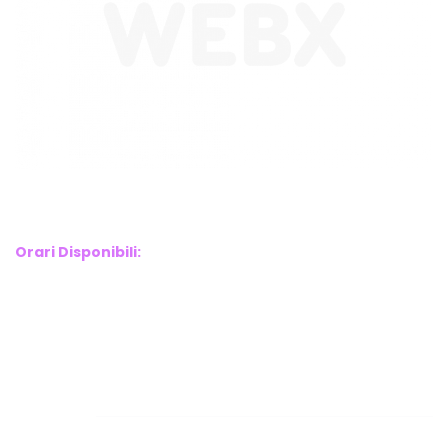
WebX Information Technology
E-mail : info@webx.it
Phone : 3341907727
Orari Disponibili:
Monday-Friday: 9am to 5pm
Saturday: 10am to 2pm
Sunday: Closed
Links