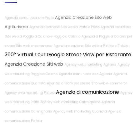
Agenzia Creazione sito web
Agenzia comunicazione Prato
Agriturismo
Agenzia creazione Sito web a Prato e Prato
Agenzia creazione
Sito web a Poggio a Caiano e Poggio a Caiano
Agenzia a Poggio a Caiano per
creare Sito web e-commerce
Agenzia creazione Sito web a Pistoia e Pistoia
360° Virtual Tour Google Street View per Ristorante
Agenzia Creazione Siti web
Agency web marketing Agliana
Agency
web marketing Poggio a Caiano
Agenzia comunicazione Agliana
Agenzia
comunicazione Quarrata
Agenzia a Prato per creare Sito web e-commerce
Agenzia di comunicazione
Agency web marketing Pistoia
Agency
web marketing Prato
Agency web marketing Carmignano
Agenzia
comunicazione Carmignano
Agency web marketing Quarrata
Agenzia
comunicazione Pistoia