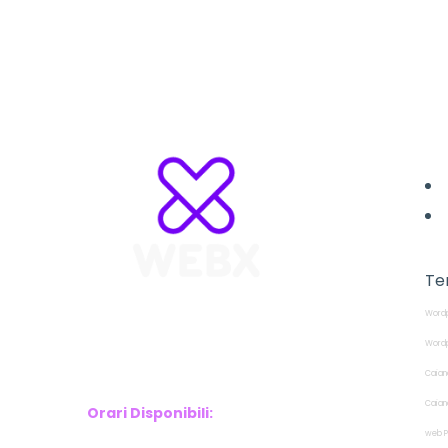
L
Te
Wordp
WebX Information Technology
E-mail : info@webx.it
Wordp
Phone : 3341907727
Caian
Caian
Orari Disponibili:
web P
Monday-Friday: 9am to 5pm