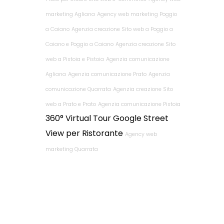
marketing Agliana
Agency web marketing Poggio
a Caiano
Agenzia creazione Sito web a Poggio a
Caiano e Poggio a Caiano
Agenzia creazione Sito
web a Pistoia e Pistoia
Agenzia comunicazione
Agliana
Agenzia comunicazione Prato
Agenzia
comunicazione Quarrata
Agenzia creazione Sito
web a Prato e Prato
Agenzia comunicazione Pistoia
360° Virtual Tour Google Street
View per Ristorante
Agency web
marketing Quarrata