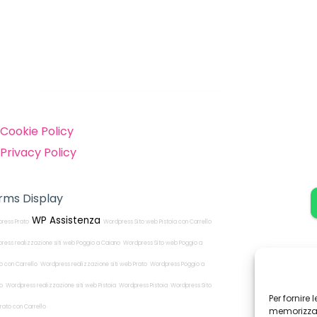
inks
Cookie Policy
Privacy Policy
rms Display
WP Assistenza
ress Prato
Wordpress Sito web Pistoia con Carrello
ress realizzazione siti web Poggio a Caiano
Wordpress Sito web Poggio a
o con Carrello
Wordpress realizzazione siti web Prato
Wordpress Poggio a
o
Wordpress realizzazione siti web Pistoia
Wordpress Pistoia
Wordpress Sito
Per fornire
rato con Carrello
memorizzare