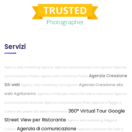
Servizi
Agency web marketing Agliana
Agenzia comunicazione Carmignano
Agenzia
Agenzia Creazione
comunicazione Pistoia
Agency web marketing Pistoia
Siti web
Agenzia Creazione sito
Agency web marketing Carmignano
web Agriturismo
Agenzia a Prato per creare Sito web e-commerce
Agenzia
comunicazione Quarrata
Agenzia comunicazione Prato
Agenzia a Poggio a
360° Virtual Tour Google
Caiano per creare Sito web e-commerce
Street View per Ristorante
Agency web marketing Poggio a
Agenzia di comunicazione
Caiano
Agenzia creazione Sito web a