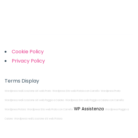
Sunday: Closed
Links
Cookie Policy
Privacy Policy
Terms Display
Wordpress realizzazione siti web Prato
Wordpress Sito web Pistoia con Carrello
Wordpress Prato
Wordpress realizzazione siti web Poggio a Caiano
Wordpress Sito web Poggio a Caiano con Carrello
WP Assistenza
Wordpress Pistoia
Wordpress Sito web Prato con Carrello
Wordpress Poggio a
Caiano
Wordpress realizzazione siti web Pistoia