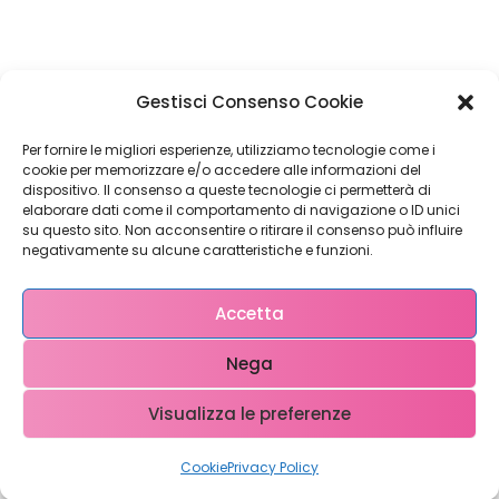
Restiamo in
Gestisci Consenso Cookie
contatto!
Per fornire le migliori esperienze, utilizziamo tecnologie come i
cookie per memorizzare e/o accedere alle informazioni del
dispositivo. Il consenso a queste tecnologie ci permetterà di
elaborare dati come il comportamento di navigazione o ID unici
su questo sito. Non acconsentire o ritirare il consenso può influire
Come possiamo Aiutarti?
negativamente su alcune caratteristiche e funzioni.
Accetta
Nega
Visualizza le preferenze
Copyright © 2023 WebX – P.iva 0708951048 – info@ webx.it
Cookie
Privacy Policy