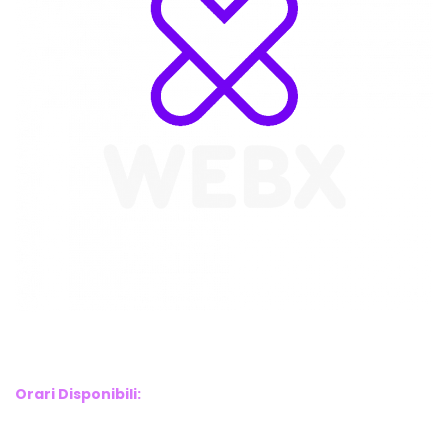
WebX Information Technology
E-mail : info@webx.it
Phone : 3341907727
Orari Disponibili:
Monday-Friday: 9am to 5pm
Saturday: 10am to 2pm