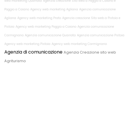
web marketing Quarrata
Agenzia creazione Sito web a Poggio a Caiano e
Poggio a Caiano
Agency web marketing Agliana
Agenzia comunicazione
Agliana
Agency web marketing Prato
Agenzia creazione Sito web a Pistoia e
Pistoia
Agency web marketing Poggio a Caiano
Agenzia comunicazione
Carmignano
Agenzia comunicazione Quarrata
Agenzia comunicazione Pistoia
Agency web marketing Pistoia
Agency web marketing Carmignano
Agenzia di comunicazione
Agenzia Creazione sito web
Agriturismo