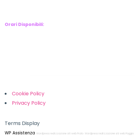
E-mail : info@webx.it
Phone : 3341907727
Orari Disponibili:
Monday-Friday: 9am to 5pm
Saturday: 10am to 2pm
Sunday: Closed
Links
Cookie Policy
Privacy Policy
Terms Display
WP Assistenza
Wordpress realizzazione siti web Prato
Wordpress realizzazione siti web Poggio