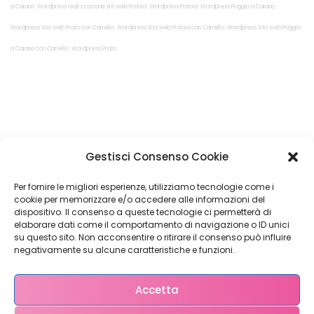
a Caiano
Wordpress realizzazione siti web Pistoia
Wordpress Pistoia
Wordpress Poggio a Caiano
Wordpress Sito web Prato con Carrello
Wordpress Sito web Pistoia con Carrello
Wordpress Sito web Poggio
a Caiano con Carrello
Wordpress Prato
Restiamo in
Gestisci Consenso Cookie
contatto!
Per fornire le migliori esperienze, utilizziamo tecnologie come i
cookie per memorizzare e/o accedere alle informazioni del
dispositivo. Il consenso a queste tecnologie ci permetterà di
elaborare dati come il comportamento di navigazione o ID unici
su questo sito. Non acconsentire o ritirare il consenso può influire
Come possiamo Aiutarti?
negativamente su alcune caratteristiche e funzioni.
Accetta