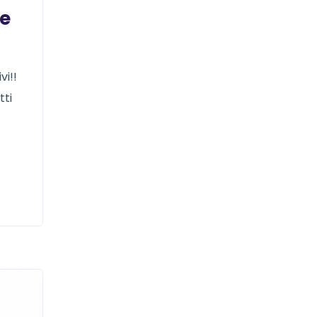
 e
vi!!
tti