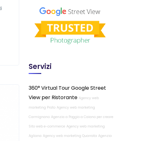
i
Servizi
360° Virtual Tour Google Street
View per Ristorante
Agency web
marketing Prato
Agency web marketing
Carmignano
Agenzia a Poggio a Caiano per creare
Sito web e-commerce
Agency web marketing
Agliana
Agency web marketing Quarrata
Agenzia