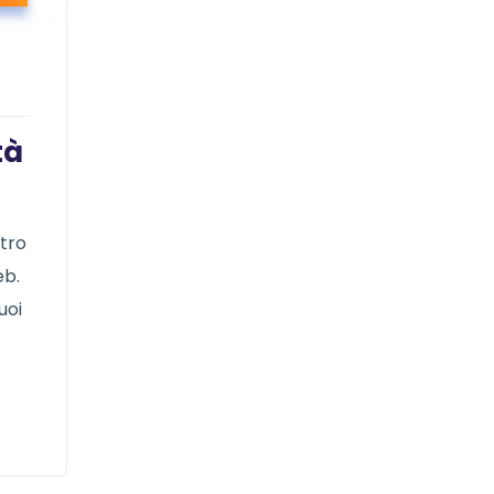
tà
stro
eb.
uoi