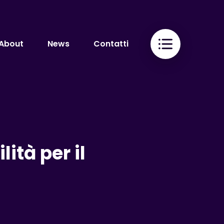
About
News
Contatti
ità per il