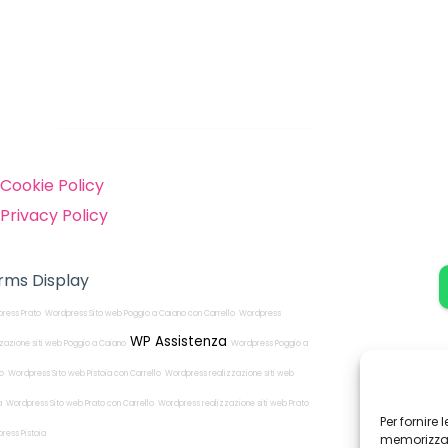
inks
Cookie Policy
Privacy Policy
rms Display
ress Prato
Wordpress Sito web Poggio a Caiano con Carrello
Wordpress
WP Assistenza
zzazione siti web Poggio a Caiano
Wordpress Poggio a
o
Wordpress Sito web Pistoia con Carrello
Wordpress realizzazione siti web
a
Wordpress Sito web Prato con Carrello
Wordpress realizzazione siti web Prato
Per fornire
ress Pistoia
memorizzare