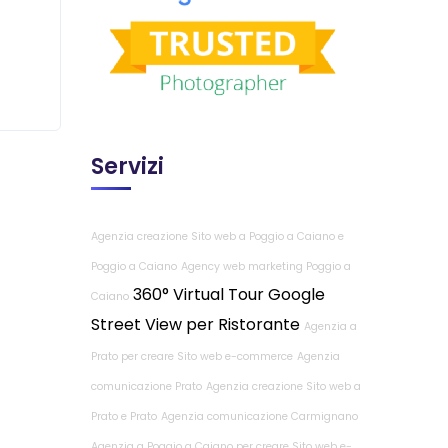
Servizi
Agenzia creazione Sito web a Poggio a Caiano e
Poggio a Caiano
Agency web marketing Poggio a
360° Virtual Tour Google
Caiano
Street View per Ristorante
Agenzia a
Prato per creare Sito web e-commerce
Agenzia
comunicazione Prato
Agenzia creazione Sito web a
Prato e Prato
Agenzia comunicazione Carmignano
Agenzia a Poggio a Caiano per creare Sito web e-