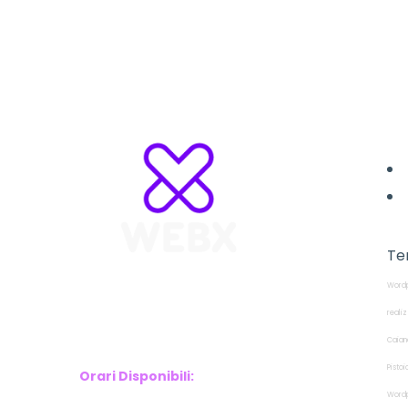
L
Te
Wordp
WebX Information Technology
E-mail : info@webx.it
reali
Phone : 3341907727
Caian
Pistoi
Orari Disponibili:
Wordp
Monday-Friday: 9am to 5pm