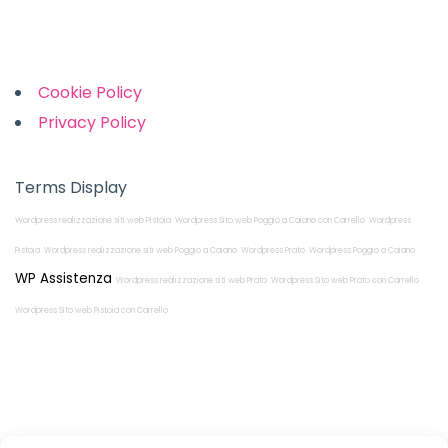
Links
Cookie Policy
Privacy Policy
Terms Display
Wordpress realizzazione siti web Pistoia
Wordpress Sito web Poggio a Caiano con Carrello
Wordpress
Pistoia
Wordpress realizzazione siti web Poggio a Caiano
Wordpress Prato
Wordpress Poggio a Caiano
WP Assistenza
Wordpress realizzazione siti web Prato
Wordpress Sito web Prato con Carrello
Wordpress Sito web Pistoia con Carrello