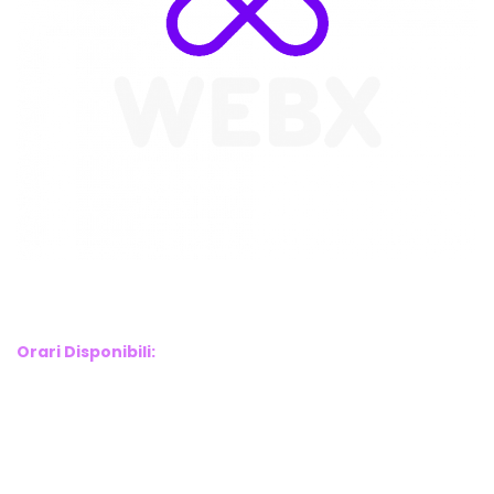
WebX Information Technology
E-mail : info@webx.it
Phone : 3341907727
Orari Disponibili:
Monday-Friday: 9am to 5pm
Saturday: 10am to 2pm
Sunday: Closed