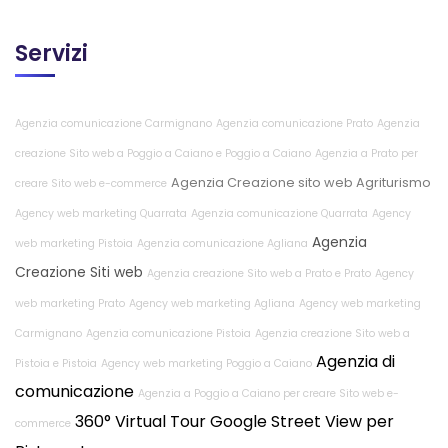
Servizi
Agenzia comunicazione Carmignano
Agenzia comunicazione Prato
Agenzia
creazione Sito web a Poggio a Caiano e Poggio a Caiano
Agenzia a Prato per
Agenzia Creazione sito web Agriturismo
creare Sito web e-commerce
Agency web marketing Quarrata
Agenzia comunicazione Quarrata
Agency
Agenzia
web marketing Pistoia
Agenzia comunicazione Agliana
Creazione Siti web
Agenzia creazione Sito web a Prato e Prato
Agency
web marketing Prato
Agency web marketing Agliana
Agency web marketing
Carmignano
Agenzia comunicazione Pistoia
Agenzia creazione Sito web a
Agenzia di
Pistoia e Pistoia
Agency web marketing Poggio a Caiano
comunicazione
Agenzia a Poggio a Caiano per creare Sito web e-
360° Virtual Tour Google Street View per
commerce