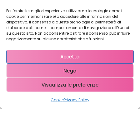
Per fornire le migliori esperienze, utilizziamo tecnologie come i
cookie per memorizzare e/o accedere alle informazioni del
dispositivo. Il consenso a queste tecnologie ci permetterà di
elaborare dati come il comportamento di navigazione o ID unici
su questo sito. Non acconsentire o ritirare il consenso può influire
Restiamo in
negativamente su alcune caratteristiche e funzioni.
contatto!
Accetta
Nega
Come possiamo Aiutarti?
Visualizza le preferenze
Cookie
Privacy Policy
Copyright © 2023 WebX – P.iva 0708951048 – info@ webx.it