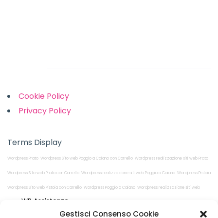
Monday-Friday: 9am to 5pm
Saturday: 10am to 2pm
Sunday: Closed
Links
Cookie Policy
Privacy Policy
Terms Display
Wordpress Prato
Wordpress Sito web Poggio a Caiano con Carrello
Wordpress realizzazione siti web Prato
Wordpress Sito web Prato con Carrello
Wordpress realizzazione siti web Poggio a Caiano
Wordpress Pistoia
Wordpress Sito web Pistoia con Carrello
Wordpress Poggio a Caiano
Wordpress realizzazione siti web
WP Assistenza
Pistoia
Gestisci Consenso Cookie