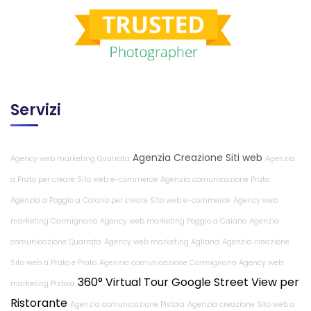
Servizi
Agenzia Creazione Siti web
Agency web marketing Quarrata
Agenzia
a Prato per creare Sito web e-commerce
Agenzia comunicazione Prato
Agenzia a Poggio a Caiano per creare Sito web e-commerce
Agency web
marketing Carmignano
Agency web marketing Poggio a Caiano
Agenzia
comunicazione Quarrata
Agency web marketing Agliana
Agenzia creazione
Sito web a Prato e Prato
Agenzia comunicazione Carmignano
Agency web
360° Virtual Tour Google Street View per
marketing Pistoia
Ristorante
Agenzia comunicazione Pistoia
Agenzia creazione Sito web a