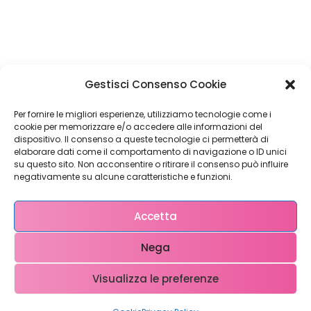
Restiamo in
Gestisci Consenso Cookie
contatto!
Per fornire le migliori esperienze, utilizziamo tecnologie come i
cookie per memorizzare e/o accedere alle informazioni del
dispositivo. Il consenso a queste tecnologie ci permetterà di
elaborare dati come il comportamento di navigazione o ID unici
su questo sito. Non acconsentire o ritirare il consenso può influire
Come possiamo Aiutarti?
negativamente su alcune caratteristiche e funzioni.
Accetta
Nega
Visualizza le preferenze
Copyright © 2023 WebX – P.iva 0708951048 – info@ webx.it