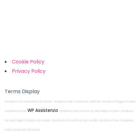
Monday-Friday: 9am to 5pm
Saturday: 10am to 2pm
Sunday: Closed
Links
Cookie Policy
Privacy Policy
Terms Display
Wordpress Sito web Pistoia con Carrello
Wordpress realizzazione siti web Prato
Wordpress Poggio a Caiano
WP Assistenza
Wordpress Pistoia
Wordpress realizzazione siti web Poggio a Caiano
Wordpress
Sito web Poggio a Caiano con Carrello
Wordpress Sito web Prato con Carrello
Wordpress Prato
Wordpress
realizzazione siti web Pistoia