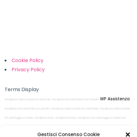
Monday-Friday: 9am to 5pm
Saturday: 10am to 2pm
Sunday: Closed
Links
Cookie Policy
Privacy Policy
Terms Display
WP Assistenza
Wordpress realizzazione siti web Prato
Wordpress Sito web Pistoia con Carrello
Wordpress Sito web Prato con Carrello
Wordpress realizzazione siti web Pistoia
Wordpress realizzazione
siti web Poggio a Caiano
Wordpress Prato
Wordpress Pistoia
Wordpress Sito web Poggio a Caiano con
Carrello
Wordpress Poggio a Caiano
Gestisci Consenso Cookie