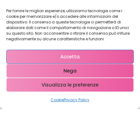
Per fornire le migliori esperienze, utilizziamo tecnologie come i
cookie per memorizzare e/o accedere alle informazioni del
dispositivo. Il consenso a queste tecnologie ci permetterà di
elaborare dati come il comportamento di navigazione o ID unici
su questo sito. Non acconsentire o ritirare il consenso può influire
Restiamo in
negativamente su alcune caratteristiche e funzioni.
contatto!
Accetta
Nega
Come possiamo Aiutarti?
Visualizza le preferenze
Cookie
Privacy Policy
Copyright © 2023 WebX – P.iva 0708951048 – info@ webx.it