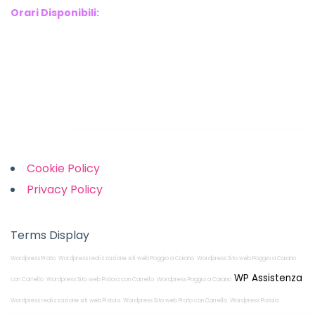
Orari Disponibili:
Monday-Friday: 9am to 5pm
Saturday: 10am to 2pm
Sunday: Closed
Links
Cookie Policy
Privacy Policy
Terms Display
Wordpress Prato
Wordpress realizzazione siti web Poggio a Caiano
Wordpress Sito web Poggio a Caiano
WP Assistenza
con Carrello
Wordpress Sito web Pistoia con Carrello
Wordpress Poggio a Caiano
Wordpress realizzazione siti web Pistoia
Wordpress Sito web Prato con Carrello
Wordpress Pistoia