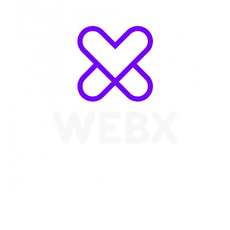
WebX Information Technology
E-mail : info@webx.it
Phone : 3341907727